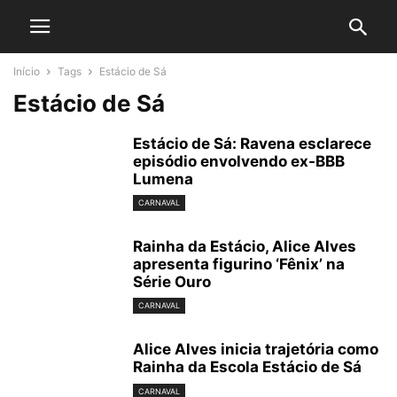
Início
Tags
Estácio de Sá
Estácio de Sá
Estácio de Sá: Ravena esclarece
episódio envolvendo ex-BBB
Lumena
CARNAVAL
Rainha da Estácio, Alice Alves
apresenta figurino ‘Fênix’ na
Série Ouro
CARNAVAL
Alice Alves inicia trajetória como
Rainha da Escola Estácio de Sá
CARNAVAL