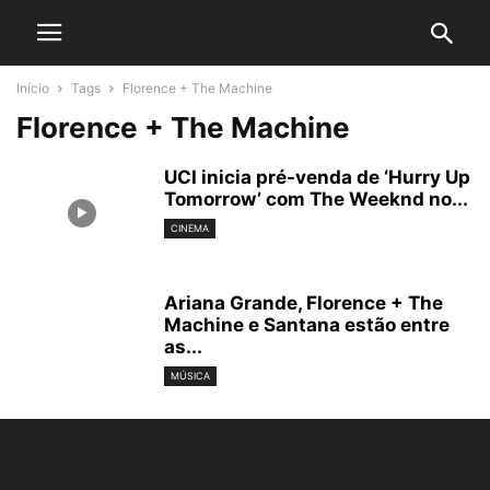
Início
Tags
Florence + The Machine
Florence + The Machine
UCI inicia pré-venda de ‘Hurry Up
Tomorrow’ com The Weeknd no...
CINEMA
Ariana Grande, Florence + The
Machine e Santana estão entre
as...
MÚSICA