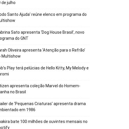
 de julho
odo Santo Ajuda’ reúne elenco em programa do
ultishow
brina Sato apresenta ‘Dog House Brasil’, novo
rograma do GNT
rah Oliveira apresenta ‘Atenção para o Refrão’
o Multishow
b’s Play terá pelúcias de Hello Kitty, My Melody e
uromi
tizen apresenta coleção Marvel do Homem-
anha no Brasil
ailer de ‘Pequenas Criaturas’ apresenta drama
mbientado em 1986
akira bate 100 milhões de ouvintes mensais no
otify