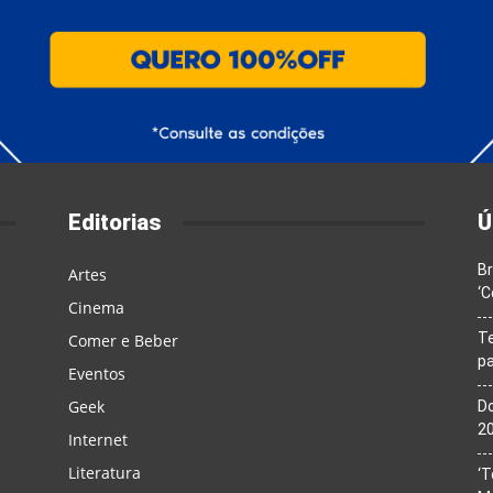
Editorias
Ú
Br
Artes
‘C
Cinema
T
Comer e Beber
pa
Eventos
Geek
Do
20
Internet
Literatura
‘T