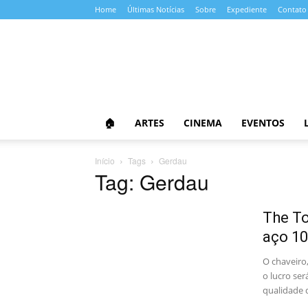
Home
Últimas Notícias
Sobre
Expediente
Contato
Almanaque
da
Cultura
🏠
ARTES
CINEMA
EVENTOS
Início
Tags
Gerdau
Tag: Gerdau
The To
aço 10
O chaveiro
o lucro se
qualidade d