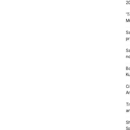
20
‘T
M
Sa
p
Sa
n
Bo
K
Ci
Ar
Tr
a
Sh
Sp