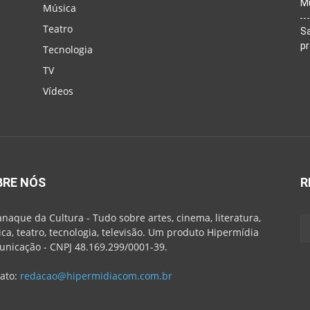
M
Música
Teatro
Sa
p
Tecnologia
TV
Vídeos
BRE NÓS
R
naque da Cultura - Tudo sobre artes, cinema, literatura,
ca, teatro, tecnologia, televisão. Um produto Hipermídia
nicação - CNPJ 48.169.299/0001-39.
ato:
redacao@hipermidiacom.com.br