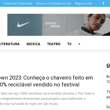
Política de Privacidade
Termos e Condições de Uso
Mapa do Site
LITERATURA
MÚSICA
TEATRO
TV
+
Ú
wn 2023: Conheça o chaveiro feito em
Br
‘C
0% reciclável vendido no festival
T
, feito em aço 100% reciclável, será vendido durante o The Town e
pa
rá integralmente direcionado para projetos que melhorem a
e vida na Favela do Haiti, em São Paulo.
Do