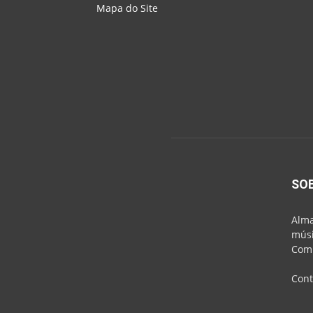
Mapa do Site
SO
Alma
músi
Comu
Cont