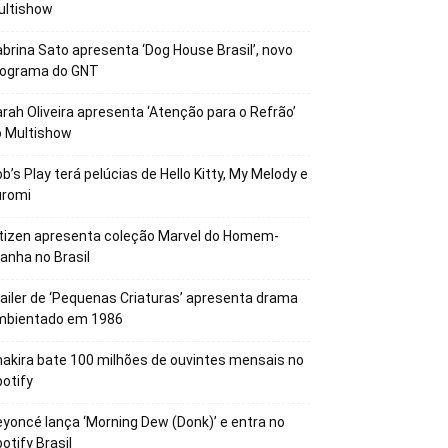
ultishow
brina Sato apresenta ‘Dog House Brasil’, novo
rograma do GNT
rah Oliveira apresenta ‘Atenção para o Refrão’
o Multishow
b’s Play terá pelúcias de Hello Kitty, My Melody e
uromi
tizen apresenta coleção Marvel do Homem-
anha no Brasil
ailer de ‘Pequenas Criaturas’ apresenta drama
mbientado em 1986
akira bate 100 milhões de ouvintes mensais no
otify
yoncé lança ‘Morning Dew (Donk)’ e entra no
otify Brasil