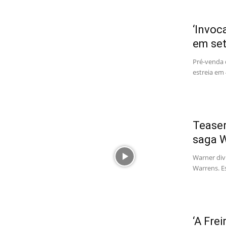
‘Invoc
em se
Pré-venda d
estreia em
Teaser
saga 
Warner div
Warrens. E
‘A Frei