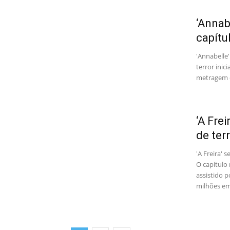
‘Annab
capítul
'Annabelle'
terror inic
metragem d
‘A Frei
de terr
'A Freira' s
O capítulo
assistido p
milhões em