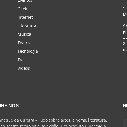
Eventos
Geek
‘T
M
Internet
Literatura
Sa
p
Música
Teatro
Sa
n
Tecnologia
TV
Vídeos
BRE NÓS
R
naque da Cultura - Tudo sobre artes, cinema, literatura,
ca, teatro, tecnologia, televisão. Um produto Hipermídia