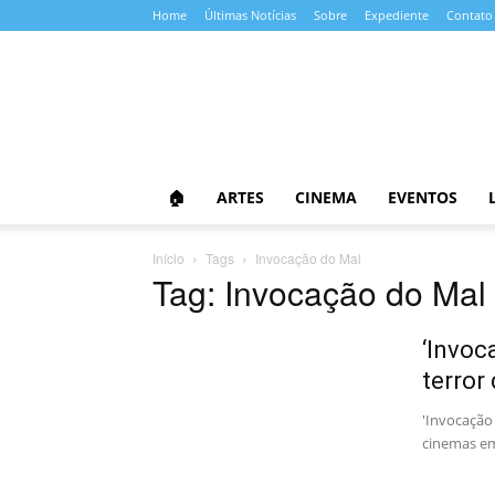
Home
Últimas Notícias
Sobre
Expediente
Contato
Almanaque
da
Cultura
🏠
ARTES
CINEMA
EVENTOS
Início
Tags
Invocação do Mal
Tag: Invocação do Mal
‘Invoc
terror 
'Invocação
cinemas em 