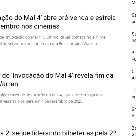
M
Sa
ação do Mal 4’ abre pré-venda e estreia
p
tembro nos cinemas
Sa
e 'Invocação do Mal 4: O Último Ritual' começa hoje; filme
n
 4 de setembro nos cinemas com Ed e Lorraine Warren.
Bo
K
Ci
 de ‘Invocação do Mal 4’ revela fim da
Ar
Warren
Tr
ulga teaser de 'Invocação do Mal 4', que encerra saga dos
a
streia nacional será em 4 de setembro de 2025.
Sh
Sp
Be
ra 2’ segue liderando bilheterias pela 2ª
Sp