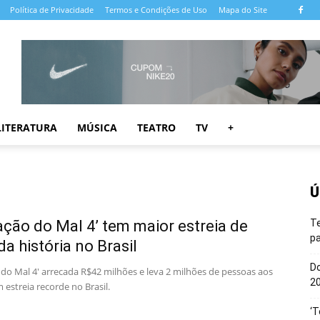
Política de Privacidade
Termos e Condições de Uso
Mapa do Site
LITERATURA
MÚSICA
TEATRO
TV
+
Ú
ação do Mal 4’ tem maior estreia de
T
pa
da história no Brasil
Do
 do Mal 4' arrecada R$42 milhões e leva 2 milhões de pessoas aos
20
estreia recorde no Brasil.
‘T