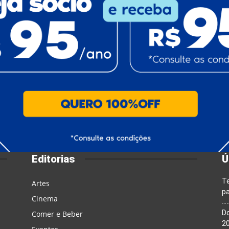
Editorias
Ú
T
Artes
pa
Cinema
Do
Comer e Beber
20