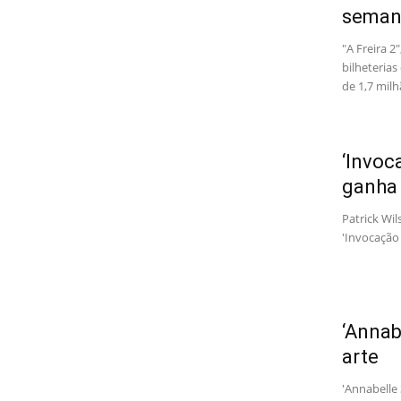
seman
"A Freira 
bilheteria
de 1,7 milh
‘Invoc
ganha 
Patrick Wil
'Invocação
‘Annab
arte
'Annabelle