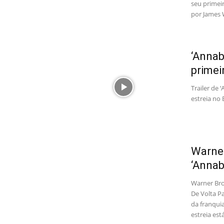
seu primei
por James 
‘Annab
primeir
Trailer de 
estreia no 
Warner
‘Annab
Warner Bros
De Volta P
da franqui
estreia est