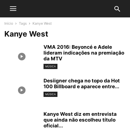
Início
Tags
Kanye West
Kanye West
VMA 2016: Beyoncé e Adele
lideram indicações na premiação
da MTV
MÚSICA
Desiigner chega no topo da Hot
100 Billboard e aparece entre...
MÚSICA
Kanye West diz em entrevista
que ainda não escolheu título
oficial...