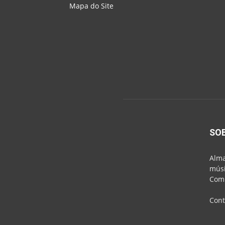
Mapa do Site
SO
Alma
músi
Comu
Cont