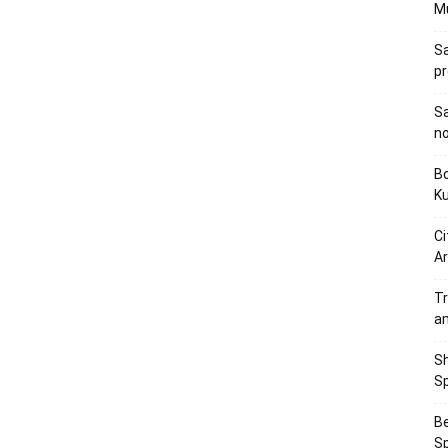
M
Sa
p
Sa
n
Bo
K
Ci
Ar
Tr
a
Sh
Sp
Be
Sp