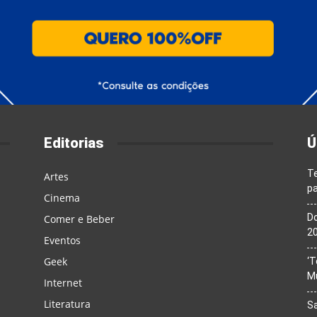
Editorias
Ú
T
Artes
pa
Cinema
Do
Comer e Beber
20
Eventos
Geek
‘T
M
Internet
Literatura
Sa