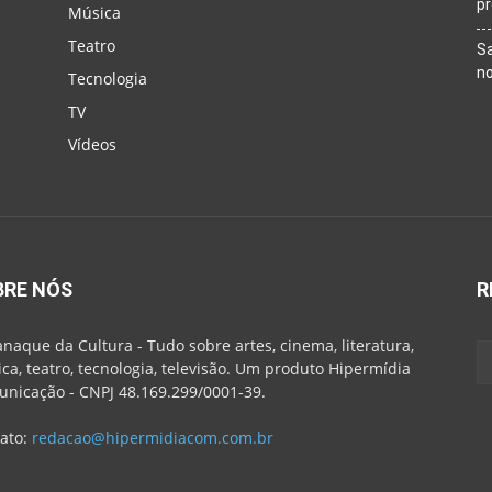
p
Música
Teatro
Sa
n
Tecnologia
TV
Vídeos
BRE NÓS
R
naque da Cultura - Tudo sobre artes, cinema, literatura,
ca, teatro, tecnologia, televisão. Um produto Hipermídia
nicação - CNPJ 48.169.299/0001-39.
ato:
redacao@hipermidiacom.com.br