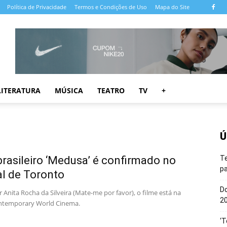
Política de Privacidade
Termos e Condições de Uso
Mapa do Site
LITERATURA
MÚSICA
TEATRO
TV
+
Ú
brasileiro ‘Medusa’ é confirmado no
T
pa
al de Toronto
Do
r Anita Rocha da Silveira (Mate-me por favor), o filme está na
20
ntemporary World Cinema.
‘T