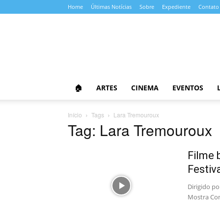
Home
Últimas Notícias
Sobre
Expediente
Contato
Almanaque
da
Cultura
🏠
ARTES
CINEMA
EVENTOS
Início
Tags
Lara Tremouroux
Tag: Lara Tremouroux
Filme 
Festiv
Dirigido po
Mostra Co