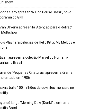
ultishow
brina Sato apresenta ‘Dog House Brasil’, novo
rograma do GNT
rah Oliveira apresenta ‘Atenção para o Refrão’
o Multishow
b’s Play terá pelúcias de Hello Kitty, My Melody e
uromi
tizen apresenta coleção Marvel do Homem-
anha no Brasil
ailer de ‘Pequenas Criaturas’ apresenta drama
mbientado em 1986
akira bate 100 milhões de ouvintes mensais no
otify
yoncé lança ‘Morning Dew (Donk)’ e entra no
otify Brasil