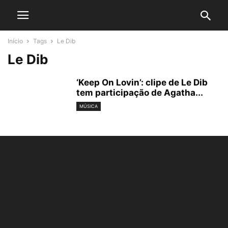
Início
Tags
Le Dib
Le Dib
‘Keep On Lovin’: clipe de Le Dib
tem participação de Agatha...
MÚSICA