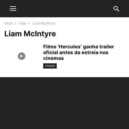
Início
Tags
Liam McIntyre
Liam McIntyre
Filme ‘Hercules’ ganha trailer
oficial antes da estreia nos
cinemas
CINEMA