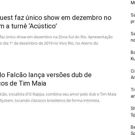
M
Sa
uest faz único show em dezembro no
p
m a turnê ‘Acústico’
Sa
 faz único show em dezembro na Zona Sul do Rio. Apresentação
n
o dia 1º de dezembro de 2019 no Vivo Rio, no Aterro do
Bo
K
Ci
o Falcão lança versões dub de
Ar
cos de Tim Maia
Tr
lcão, vocalista d'O Rappa, combina seu amor pelo dub e Tim Maia
a
System, tocando clássicos brasileiros de forma intimista.
Sh
Sp
Be
Sp