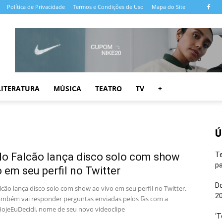
Política de Privacidade
Termos e Condições de Uso
Mapa do Site
LITERATURA
MÚSICA
TEATRO
TV
+
Ú
o Falcão lança disco solo com show
T
pa
o em seu perfil no Twitter
Do
cão lança disco solo com show ao vivo em seu perfil no Twitter.
20
ambém vai responder perguntas enviadas pelos fãs com a
ojeEuDecidi, nome de seu novo videoclipe
‘T