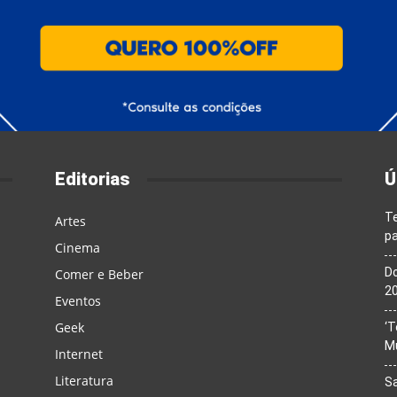
Editorias
Ú
T
Artes
pa
Cinema
Do
Comer e Beber
20
Eventos
Geek
‘T
M
Internet
Literatura
Sa