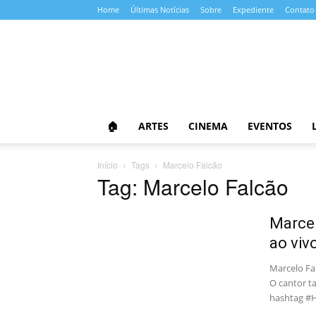
Home
Últimas Notícias
Sobre
Expediente
Contato
Almanaque
da
Cultura
🏠
ARTES
CINEMA
EVENTOS
Início
Tags
Marcelo Falcão
Tag: Marcelo Falcão
Marcel
ao viv
Marcelo Fal
O cantor t
hashtag #H