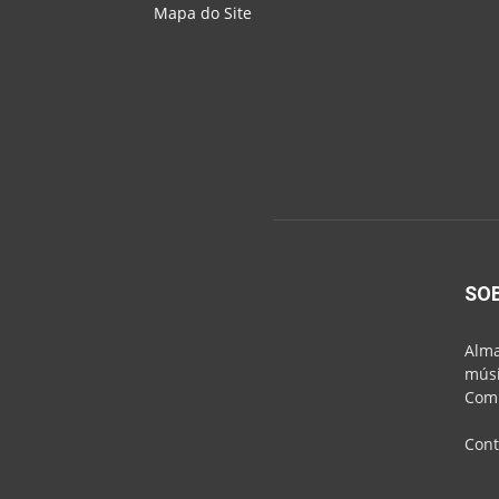
Mapa do Site
SO
Alma
músi
Comu
Cont