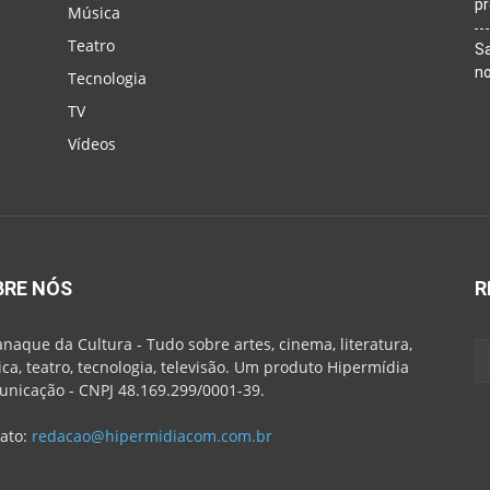
p
Música
Teatro
Sa
n
Tecnologia
TV
Vídeos
BRE NÓS
R
naque da Cultura - Tudo sobre artes, cinema, literatura,
ca, teatro, tecnologia, televisão. Um produto Hipermídia
nicação - CNPJ 48.169.299/0001-39.
ato:
redacao@hipermidiacom.com.br