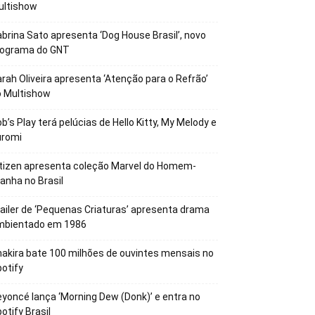
ultishow
brina Sato apresenta ‘Dog House Brasil’, novo
rograma do GNT
rah Oliveira apresenta ‘Atenção para o Refrão’
o Multishow
b’s Play terá pelúcias de Hello Kitty, My Melody e
uromi
tizen apresenta coleção Marvel do Homem-
anha no Brasil
ailer de ‘Pequenas Criaturas’ apresenta drama
mbientado em 1986
akira bate 100 milhões de ouvintes mensais no
otify
yoncé lança ‘Morning Dew (Donk)’ e entra no
otify Brasil