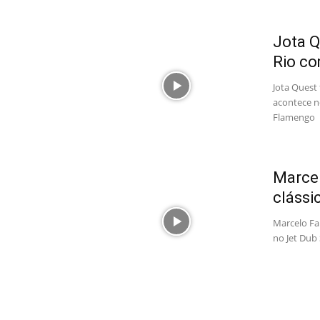
Jota Q
Rio co
Jota Quest
acontece n
Flamengo
Marcel
clássi
Marcelo Fa
no Jet Dub 