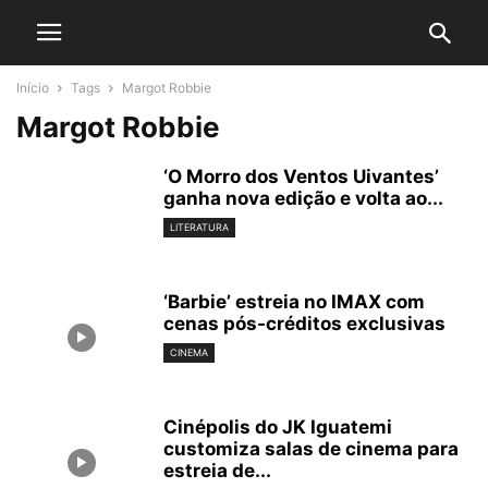
Início
Tags
Margot Robbie
Margot Robbie
‘O Morro dos Ventos Uivantes’
ganha nova edição e volta ao...
LITERATURA
‘Barbie’ estreia no IMAX com
cenas pós-créditos exclusivas
CINEMA
Cinépolis do JK Iguatemi
customiza salas de cinema para
estreia de...