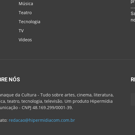
p
Música
Teatro
Sa
n
Tecnologia
TV
Vídeos
BRE NÓS
R
naque da Cultura - Tudo sobre artes, cinema, literatura,
ca, teatro, tecnologia, televisão. Um produto Hipermídia
nicação - CNPJ 48.169.299/0001-39.
ato:
redacao@hipermidiacom.com.br