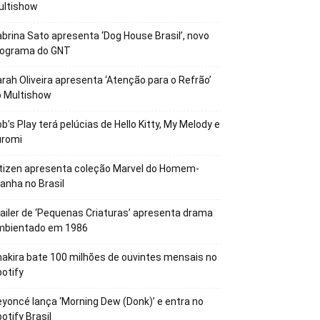
ultishow
brina Sato apresenta ‘Dog House Brasil’, novo
rograma do GNT
rah Oliveira apresenta ‘Atenção para o Refrão’
o Multishow
b’s Play terá pelúcias de Hello Kitty, My Melody e
uromi
tizen apresenta coleção Marvel do Homem-
anha no Brasil
ailer de ‘Pequenas Criaturas’ apresenta drama
mbientado em 1986
akira bate 100 milhões de ouvintes mensais no
otify
yoncé lança ‘Morning Dew (Donk)’ e entra no
otify Brasil