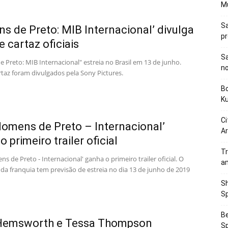
M
Sa
s de Preto: MIB Internacional’ divulga
p
 e cartaz oficiais
Sa
 Preto: MIB Internacional" estreia no Brasil em 13 de junho.
n
artaz foram divulgados pela Sony Pictures.
Bo
K
Ci
Homens de Preto – Internacional’
Ar
 primeiro trailer oficial
Tr
s de Preto - Internacional' ganha o primeiro trailer oficial. O
a
 da franquia tem previsão de estreia no dia 13 de junho de 2019
Sh
Sp
Be
 Hemsworth e Tessa Thompson
Sp