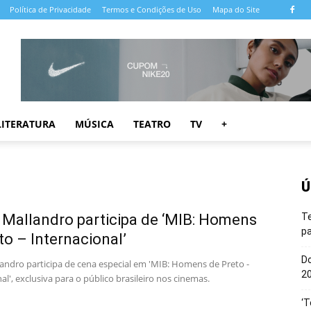
Política de Privacidade
Termos e Condições de Uso
Mapa do Site
LITERATURA
MÚSICA
TEATRO
TV
+
Ú
 Mallandro participa de ‘MIB: Homens
T
pa
to – Internacional’
Do
landro participa de cena especial em 'MIB: Homens de Preto -
20
al', exclusiva para o público brasileiro nos cinemas.
‘T