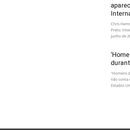
aparec
Intern
Chris Hem
Preto: Inte
junho de 2
‘Homen
durant
"Homens de
não conta 
Estados Un