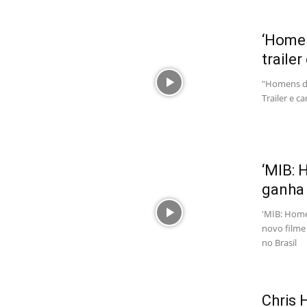
‘Homen
trailer
"Homens de
Trailer e c
‘MIB: 
ganha o
'MIB: Homen
novo filme
no Brasil
Chris