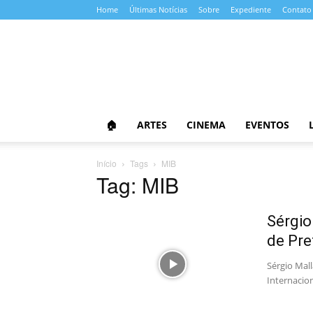
Home
Últimas Notícias
Sobre
Expediente
Contato
Almanaque
da
Cultura
🏠
ARTES
CINEMA
EVENTOS
Início
Tags
MIB
Tag: MIB
Sérgio
de Pre
Sérgio Mal
Internacion