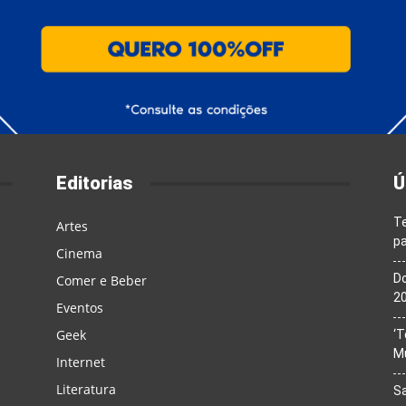
Editorias
Ú
T
Artes
pa
Cinema
Do
Comer e Beber
20
Eventos
Geek
‘T
M
Internet
Literatura
Sa