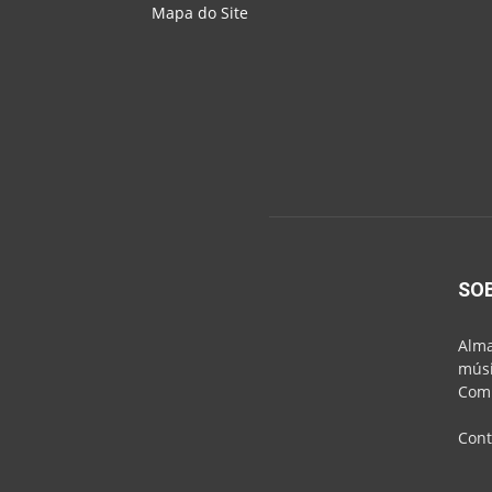
Mapa do Site
SO
Alma
músi
Comu
Cont