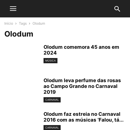
Início
Tags
Olodum
Olodum
Olodum comemora 45 anos em
2024
MÚSICA
Olodum leva perfume das rosas
ao Campo Grande no Carnaval
2019
CARNAVAL
Olodum faz estreia no Carnaval
2016 com as músicas ‘Falou, tá...
CARNAVAL