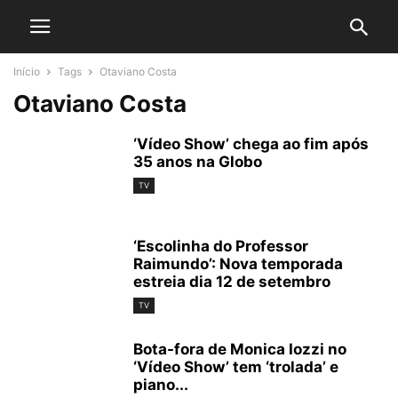
Início
Tags
Otaviano Costa
Otaviano Costa
‘Vídeo Show’ chega ao fim após
35 anos na Globo
TV
‘Escolinha do Professor
Raimundo’: Nova temporada
estreia dia 12 de setembro
TV
Bota-fora de Monica Iozzi no
‘Vídeo Show’ tem ‘trolada’ e
piano...