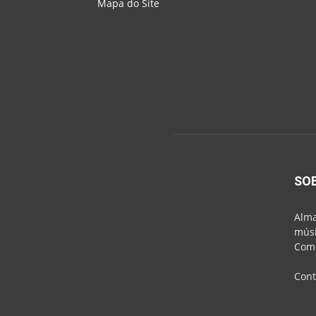
Mapa do Site
SO
Alma
músi
Comu
Cont