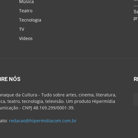
Música
Teatro
Sa
p
Tecnologia
TV
Vídeos
BRE NÓS
R
naque da Cultura - Tudo sobre artes, cinema, literatura,
ca, teatro, tecnologia, televisão. Um produto Hipermídia
nicação - CNPJ 48.169.299/0001-39.
ato:
redacao@hipermidiacom.com.br