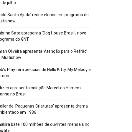
 de julho
odo Santo Ajuda’ reúne elenco em programa do
ultishow
brina Sato apresenta ‘Dog House Brasil’, novo
rograma do GNT
rah Oliveira apresenta ‘Atenção para o Refrão’
o Multishow
b’s Play terá pelúcias de Hello Kitty, My Melody e
uromi
tizen apresenta coleção Marvel do Homem-
anha no Brasil
ailer de ‘Pequenas Criaturas’ apresenta drama
mbientado em 1986
akira bate 100 milhões de ouvintes mensais no
otify