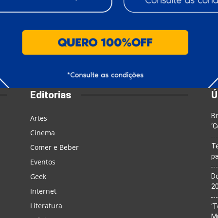
Editorias
Ú
Br
Artes
‘C
Cinema
T
Comer e Beber
pa
Eventos
Geek
Do
20
Internet
Literatura
‘T
M