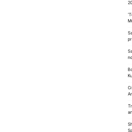
20
‘T
M
Sa
p
Sa
n
Bo
K
Ci
Ar
Tr
a
Sh
Sp