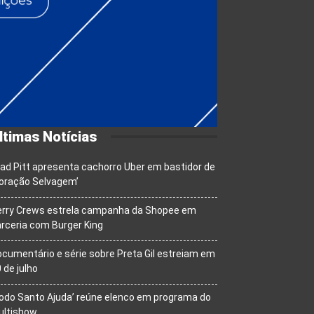
ltimas Notícias
ad Pitt apresenta cachorro Uber em bastidor de
oração Selvagem’
erry Crews estrela campanha da Shopee em
rceria com Burger King
cumentário e série sobre Preta Gil estreiam em
 de julho
odo Santo Ajuda’ reúne elenco em programa do
ultishow