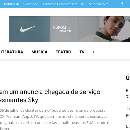
Política de Privacidade
Termos e Condições de Uso
Mapa do Site
LITERATURA
MÚSICA
TEATRO
TV
+
Ú
emium anuncia chegada de serviço
Br
‘C
ssinantes Sky
T
 06 de julho, os clientes da SKY poderão desfrutar da proposta
pa
OX Premium App & TV, que permite assistir às séries exclusivas
original, sem cortes, com estreias simultâneas aos EUA e onde e
Do
iserem