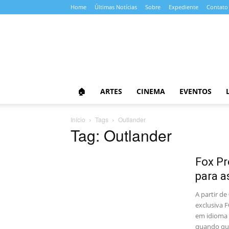
Home
Últimas Notícias
Sobre
Expediente
Contato
Almanaque
da
Cultura
🏠
ARTES
CINEMA
EVENTOS
Início
Tags
Outlander
Tag: Outlander
Fox Pr
para a
A partir de
exclusiva F
em idioma 
quando qu