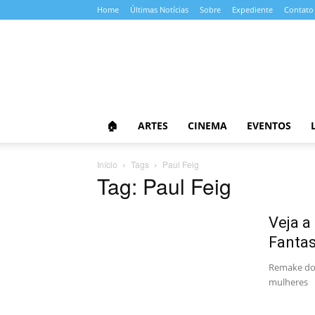
Home
Últimas Notícias
Sobre
Expediente
Contato
Almanaque
da
Cultura
🏠
ARTES
CINEMA
EVENTOS
Início
Tags
Paul Feig
Tag: Paul Feig
Veja a
Fantas
Remake do 
mulheres