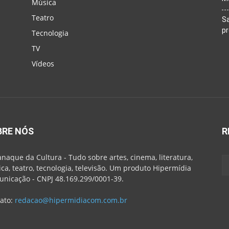
Música
Teatro
Sa
p
Tecnologia
TV
Vídeos
BRE NÓS
R
naque da Cultura - Tudo sobre artes, cinema, literatura,
ca, teatro, tecnologia, televisão. Um produto Hipermídia
nicação - CNPJ 48.169.299/0001-39.
ato:
redacao@hipermidiacom.com.br