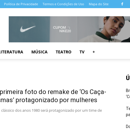
Política de Privacidade
Termos e Condições de Uso
Mapa do Site
LITERATURA
MÚSICA
TEATRO
TV
+
Ú
 primeira foto do remake de ‘Os Caça-
Br
‘C
mas’ protagonizado por mulheres
T
clássico dos anos 1980 será protagonizado por um time de
pa
Do