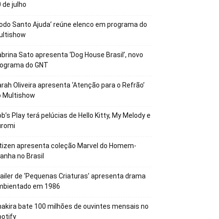
 de julho
odo Santo Ajuda’ reúne elenco em programa do
ultishow
brina Sato apresenta ‘Dog House Brasil’, novo
rograma do GNT
rah Oliveira apresenta ‘Atenção para o Refrão’
o Multishow
b’s Play terá pelúcias de Hello Kitty, My Melody e
uromi
tizen apresenta coleção Marvel do Homem-
anha no Brasil
ailer de ‘Pequenas Criaturas’ apresenta drama
mbientado em 1986
akira bate 100 milhões de ouvintes mensais no
otify