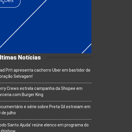
ltimas Notícias
ad Pitt apresenta cachorro Uber em bastidor de
oração Selvagem’
erry Crews estrela campanha da Shopee em
rceria com Burger King
cumentário e série sobre Preta Gil estreiam em
 de julho
odo Santo Ajuda’ reúne elenco em programa do
ultishow