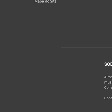
Mapa do Site
SO
Alma
músi
Comu
Cont