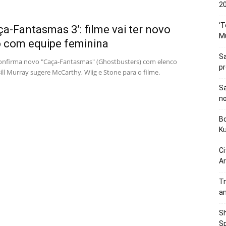
20
‘T
ça-Fantasmas 3’: filme vai ter novo
M
 com equipe feminina
Sa
confirma novo "Caça-Fantasmas" (Ghostbusters) com elenco
p
ill Murray sugere McCarthy, Wiig e Stone para o filme.
Sa
n
Bo
K
Ci
Ar
Tr
a
Sh
Sp