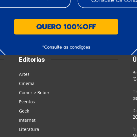
Editorias
Ú
Br
Artes
‘C
Cinema
T
Comer e Beber
pa
Eventos
Geek
Do
20
Internet
Literatura
‘T
M