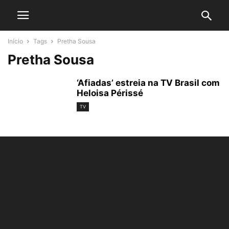
Início
Tags
Pretha Sousa
Pretha Sousa
‘Afiadas’ estreia na TV Brasil com
Heloisa Périssé
TV