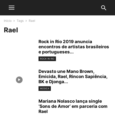
Início
Tags
Rael
Rael
Rock in Rio 2019 anuncia
encontros de artistas brasileiros
e portugueses...
ROCK IN RIO
Devasto une Mano Brown,
Emicida, Rael, Rincon Sapiência,
BK e Djonga...
MÚSICA
Mariana Nolasco lança single
‘Sons de Amor’ em parceria com
Rael