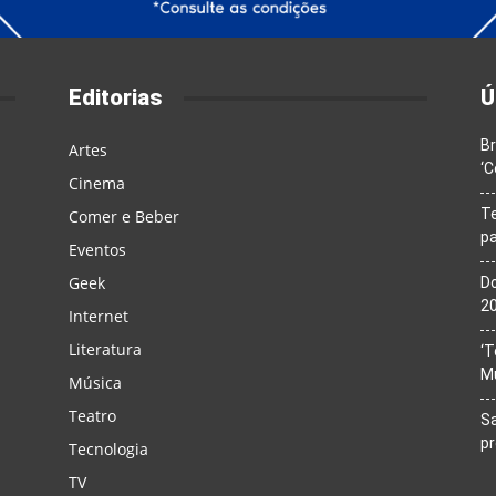
Editorias
Ú
Br
Artes
‘C
Cinema
T
Comer e Beber
pa
Eventos
Geek
Do
20
Internet
Literatura
‘T
M
Música
Teatro
Sa
p
Tecnologia
TV