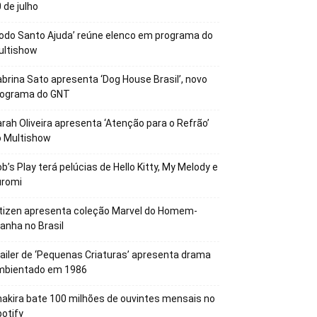
 de julho
odo Santo Ajuda’ reúne elenco em programa do
ultishow
brina Sato apresenta ‘Dog House Brasil’, novo
rograma do GNT
rah Oliveira apresenta ‘Atenção para o Refrão’
o Multishow
b’s Play terá pelúcias de Hello Kitty, My Melody e
uromi
tizen apresenta coleção Marvel do Homem-
anha no Brasil
ailer de ‘Pequenas Criaturas’ apresenta drama
mbientado em 1986
akira bate 100 milhões de ouvintes mensais no
otify