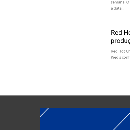
semana. O 
a data...
Red Ho
produç
Red Hot Ch
Kiedis conf