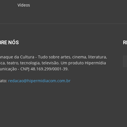
Vídeos
BRE NÓS
R
naque da Cultura - Tudo sobre artes, cinema, literatura,
ca, teatro, tecnologia, televisão. Um produto Hipermídia
nicação - CNPJ 48.169.299/0001-39.
ato:
redacao@hipermidiacom.com.br