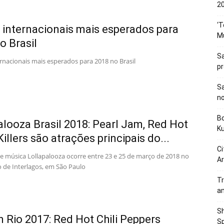
20
‘T
internacionais mais esperados para
M
o Brasil
Sa
rnacionais mais esperados para 2018 no Brasil
p
Sa
n
Bo
alooza Brasil 2018: Pearl Jam, Red Hot
K
illers são atrações principais do...
Ci
de música Lollapalooza ocorre entre 23 e 25 de março de 2018 no
Ar
de Interlagos, em São Paulo
Tr
a
Sh
n Rio 2017: Red Hot Chili Peppers
Sp