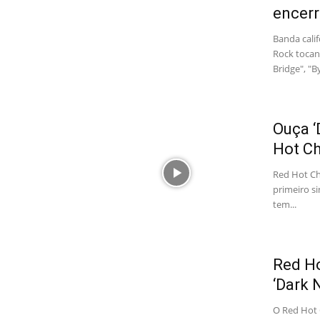
encerr
Banda cali
Rock tocan
Bridge", "B
Ouça ‘
Hot Ch
Red Hot Chi
primeiro s
tem...
Red Ho
‘Dark 
O Red Hot 