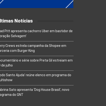
ltimas Notícias
ad Pitt apresenta cachorro Uber em bastidor de
oração Selvagem’
erry Crews estrela campanha da Shopee em
rceria com Burger King
cumentário e série sobre Preta Gil estreiam em
 de julho
odo Santo Ajuda’ reúne elenco em programa do
ultishow
brina Sato apresenta ‘Dog House Brasil’, novo
rograma do GNT