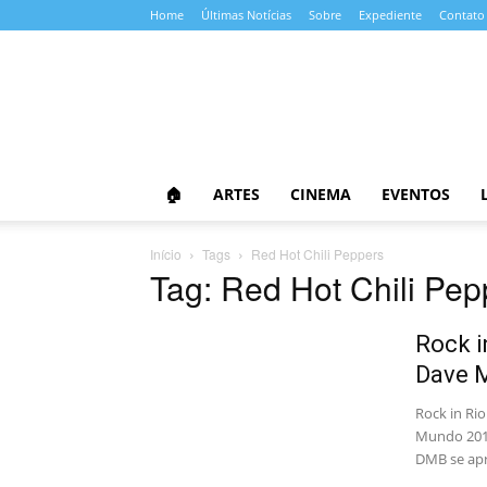
Home
Últimas Notícias
Sobre
Expediente
Contato
Almanaque
da
Cultura
🏠
ARTES
CINEMA
EVENTOS
Início
Tags
Red Hot Chili Peppers
Tag: Red Hot Chili Pep
Rock i
Dave M
Rock in Ri
Mundo 2019
DMB se apr