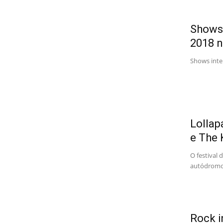
Shows 
2018 n
Shows inte
Lollap
e The K
O festival 
autódromo 
Rock i