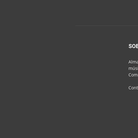
SO
Alma
músi
Comu
Cont