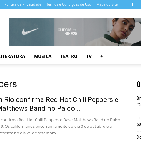
Política de Privacidade
Termos e Condições de Uso
Mapa do Site
LITERATURA
MÚSICA
TEATRO
TV
+
pers
Ú
n Rio confirma Red Hot Chili Peppers e
Br
‘C
atthews Band no Palco...
T
o confirma Red Hot Chili Peppers e Dave Matthews Band no Palco
pa
. Os californianos encerram a noite do dia 3 de outubro e a
esenta no dia 29 de setembro
Do