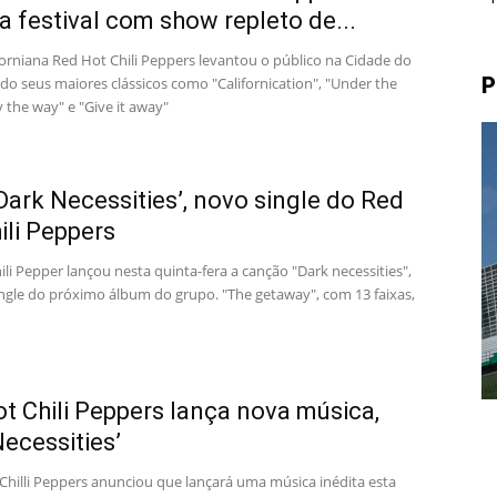
a festival com show repleto de...
forniana Red Hot Chili Peppers levantou o público na Cidade do
P
do seus maiores clássicos como "Californication", "Under the
y the way" e "Give it away"
Dark Necessities’, novo single do Red
ili Peppers
li Pepper lançou nesta quinta-fera a canção "Dark necessities",
ingle do próximo álbum do grupo. "The getaway", com 13 faixas,
t Chili Peppers lança nova música,
Necessities’
Chilli Peppers anunciou que lançará uma música inédita esta