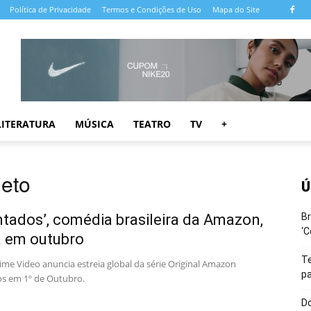
Política de Privacidade
Termos e Condições de Uso
Mapa do Site
LITERATURA
MÚSICA
TEATRO
TV
+
eto
Ú
ntados’, comédia brasileira da Amazon,
Br
‘C
a em outubro
T
me Video anuncia estreia global da série Original Amazon
pa
s em 1º de Outubro.
Do