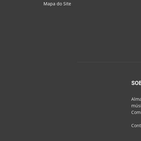
Mapa do Site
SO
Alma
músi
Comu
Cont