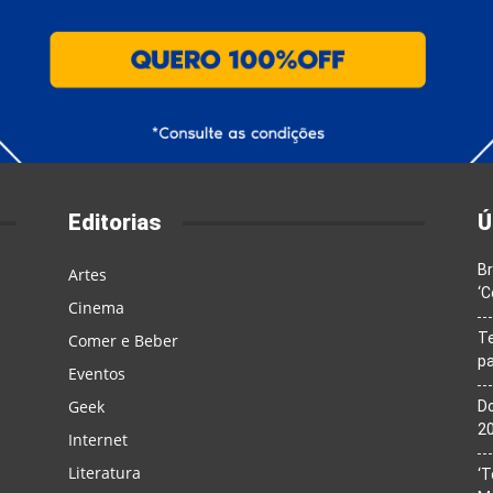
Editorias
Ú
Br
Artes
‘C
Cinema
T
Comer e Beber
pa
Eventos
Geek
Do
20
Internet
Literatura
‘T