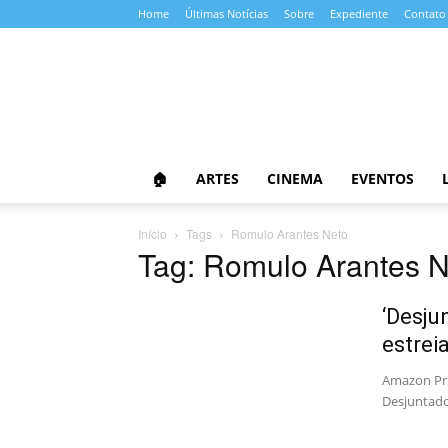
Home
Últimas Notícias
Sobre
Expediente
Contato
Almanaque
da
Cultura
🏠
ARTES
CINEMA
EVENTOS
Início
Tags
Romulo Arantes Neto
Tag: Romulo Arantes N
‘Desju
estrei
Amazon Pri
Desjuntado