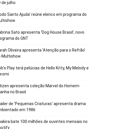
 de julho
odo Santo Ajuda’ reúne elenco em programa do
ultishow
brina Sato apresenta ‘Dog House Brasil’, novo
rograma do GNT
rah Oliveira apresenta ‘Atenção para o Refrão’
o Multishow
b’s Play terá pelúcias de Hello Kitty, My Melody e
uromi
tizen apresenta coleção Marvel do Homem-
anha no Brasil
ailer de ‘Pequenas Criaturas’ apresenta drama
mbientado em 1986
akira bate 100 milhões de ouvintes mensais no
otify