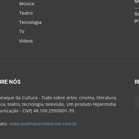
M
Música
Teatro
Sa
p
Tecnologia
TV
Vídeos
BRE NÓS
R
naque da Cultura - Tudo sobre artes, cinema, literatura,
ca, teatro, tecnologia, televisão. Um produto Hipermídia
nicação - CNPJ 48.169.299/0001-39.
ato:
redacao@hipermidiacom.com.br