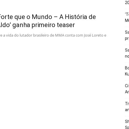
20
‘T
Forte que o Mundo – A História de
M
ldo’ ganha primeiro teaser
Sa
e a vida do lutador brasileiro de MMA conta com José Loreto e
p
Sa
n
Bo
K
Ci
Ar
Tr
a
Sh
Sp