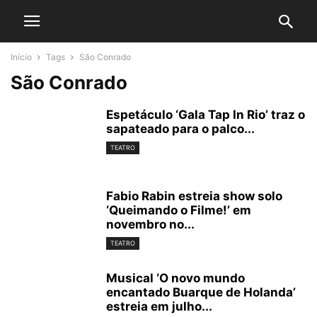
Início
Tags
São Conrado
São Conrado
Espetáculo ‘Gala Tap In Rio’ traz o
sapateado para o palco...
TEATRO
Fabio Rabin estreia show solo
‘Queimando o Filme!’ em
novembro no...
TEATRO
Musical ‘O novo mundo
encantado Buarque de Holanda’
estreia em julho...