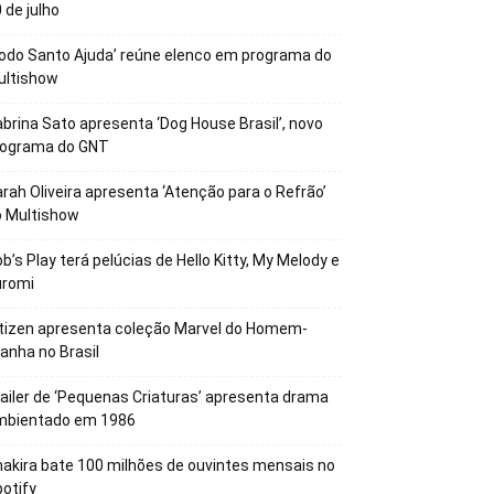
 de julho
odo Santo Ajuda’ reúne elenco em programa do
ultishow
brina Sato apresenta ‘Dog House Brasil’, novo
rograma do GNT
rah Oliveira apresenta ‘Atenção para o Refrão’
o Multishow
b’s Play terá pelúcias de Hello Kitty, My Melody e
uromi
tizen apresenta coleção Marvel do Homem-
anha no Brasil
ailer de ‘Pequenas Criaturas’ apresenta drama
mbientado em 1986
akira bate 100 milhões de ouvintes mensais no
otify