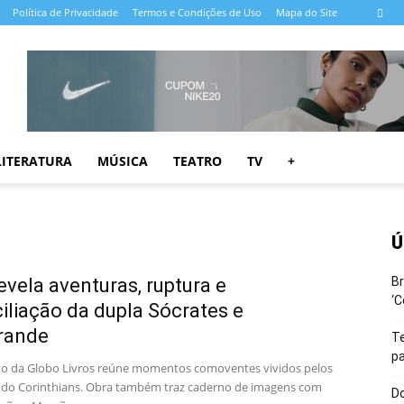
Política de Privacidade
Termos e Condições de Uso
Mapa do Site
LITERATURA
MÚSICA
TEATRO
TV
+
Ú
revela aventuras, ruptura e
Br
‘C
iliação da dupla Sócrates e
rande
T
pa
 da Globo Livros reúne momentos comoventes vividos pelos
s do Corinthians. Obra também traz caderno de imagens com
Do