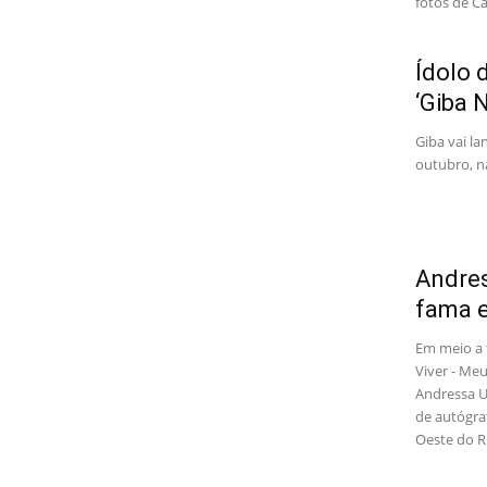
fotos de C
Ídolo 
‘Giba 
Giba vai la
outubro, n
Andres
fama e
Em meio a 
Viver - Me
Andressa U
de autógraf
Oeste do R