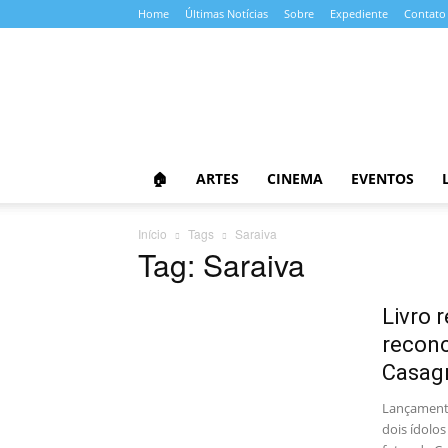
Home
Últimas Notícias
Sobre
Expediente
Contato
Almanaque
da
Cultura
🏠
ARTES
CINEMA
EVENTOS
Início
Tags
Saraiva
Tag: Saraiva
Livro 
reconc
Casag
Lançamento
dois ídolo