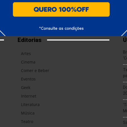
Editorias
Ú
Br
Artes
‘C
Cinema
T
Comer e Beber
pa
Eventos
Geek
Do
20
Internet
Literatura
‘T
M
Música
Teatro
Sa