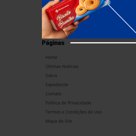
Páginas
Home
Últimas Notícias
Sobre
Expediente
Contato
Política de Privacidade
Termos e Condições de Uso
Mapa do Site