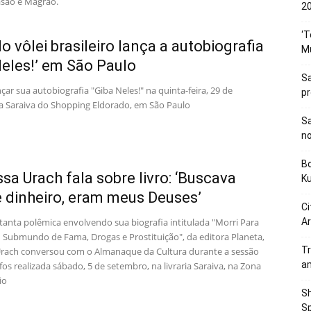
asão e Magrão.
20
‘T
do vôlei brasileiro lança a autobiografia
M
Neles!’ em São Paulo
Sa
nçar sua autobiografia "Giba Neles!" na quinta-feira, 29 de
p
a Saraiva do Shopping Eldorado, em São Paulo
Sa
n
Bo
sa Urach fala sobre livro: ‘Buscava
K
 dinheiro, eram meus Deuses’
Ci
tanta polêmica envolvendo sua biografia intitulada "Morri Para
Ar
u Submundo de Fama, Drogas e Prostituição", da editora Planeta,
Tr
rach conversou com o Almanaque da Cultura durante a sessão
a
os realizada sábado, 5 de setembro, na livraria Saraiva, na Zona
io
Sh
Sp