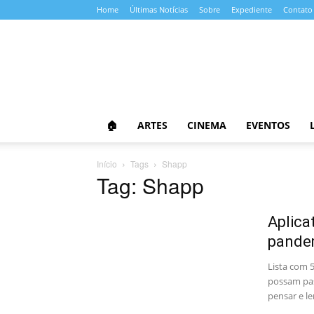
Home
Últimas Notícias
Sobre
Expediente
Contato
Almanaque
da
Cultura
🏠
ARTES
CINEMA
EVENTOS
Início
Tags
Shapp
Tag: Shapp
Aplica
pande
Lista com 5
possam pas
pensar e le