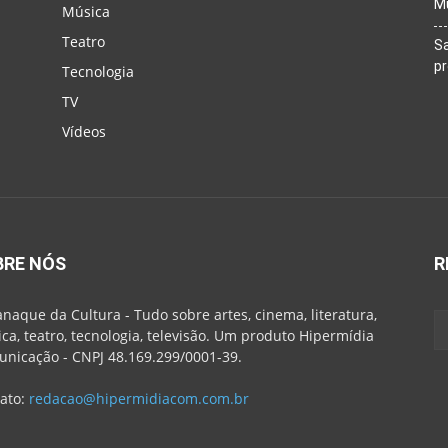
M
Música
Teatro
Sa
p
Tecnologia
TV
Vídeos
BRE NÓS
R
naque da Cultura - Tudo sobre artes, cinema, literatura,
ca, teatro, tecnologia, televisão. Um produto Hipermídia
nicação - CNPJ 48.169.299/0001-39.
ato:
redacao@hipermidiacom.com.br