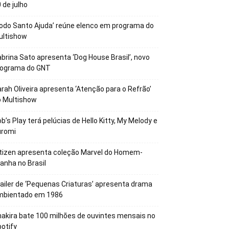
 de julho
odo Santo Ajuda’ reúne elenco em programa do
ultishow
brina Sato apresenta ‘Dog House Brasil’, novo
rograma do GNT
rah Oliveira apresenta ‘Atenção para o Refrão’
o Multishow
b’s Play terá pelúcias de Hello Kitty, My Melody e
uromi
tizen apresenta coleção Marvel do Homem-
anha no Brasil
ailer de ‘Pequenas Criaturas’ apresenta drama
mbientado em 1986
akira bate 100 milhões de ouvintes mensais no
otify