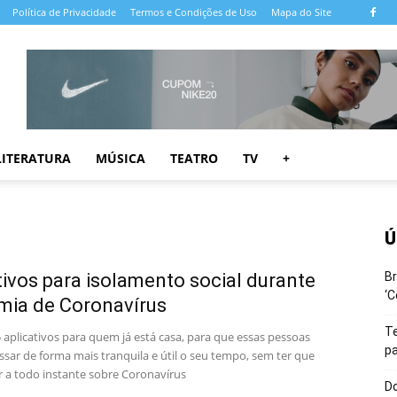
Política de Privacidade
Termos e Condições de Uso
Mapa do Site
LITERATURA
MÚSICA
TEATRO
TV
+
Ú
tivos para isolamento social durante
Br
‘C
mia de Coronavírus
T
 aplicativos para quem já está casa, para que essas pessoas
pa
sar de forma mais tranquila e útil o seu tempo, sem ter que
r a todo instante sobre Coronavírus
Do