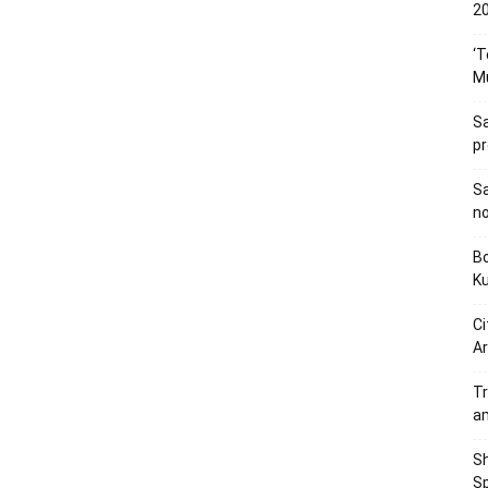
20
‘T
M
Sa
p
Sa
n
Bo
K
Ci
Ar
Tr
a
Sh
Sp