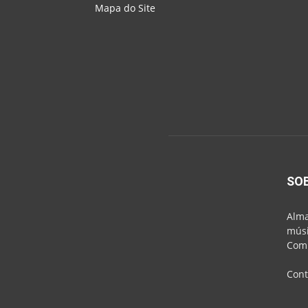
Mapa do Site
SO
Alma
músi
Comu
Cont