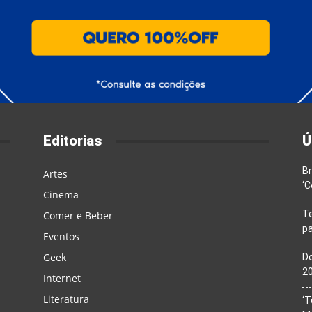
Editorias
Ú
Br
Artes
‘C
Cinema
T
Comer e Beber
pa
Eventos
Geek
Do
20
Internet
Literatura
‘T