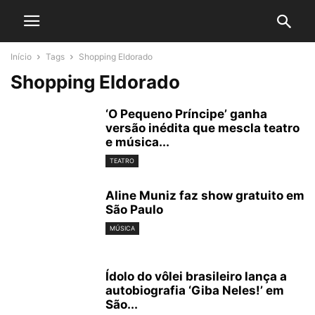
Início
Tags
Shopping Eldorado
Shopping Eldorado
‘O Pequeno Príncipe’ ganha
versão inédita que mescla teatro
e música...
TEATRO
Aline Muniz faz show gratuito em
São Paulo
MÚSICA
Ídolo do vôlei brasileiro lança a
autobiografia ‘Giba Neles!’ em
São...