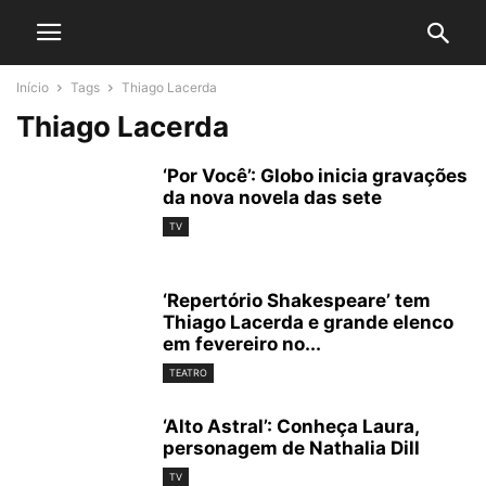
Início
Tags
Thiago Lacerda
Thiago Lacerda
‘Por Você’: Globo inicia gravações
da nova novela das sete
TV
‘Repertório Shakespeare’ tem
Thiago Lacerda e grande elenco
em fevereiro no...
TEATRO
‘Alto Astral’: Conheça Laura,
personagem de Nathalia Dill
TV