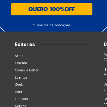
Editorias
Ú
Do
Artes
20
Cinema
‘T
Comer e Beber
M
Eventos
Geek
Sa
p
Internet
Literatura
Sa
n
Música