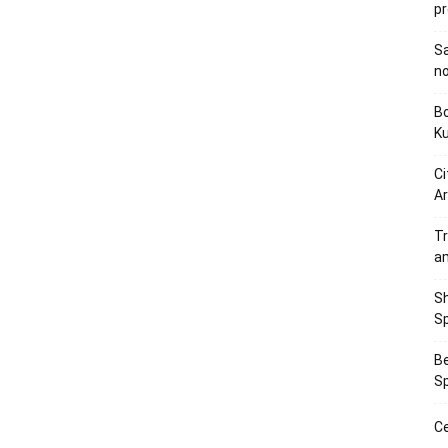
p
Sa
n
Bo
K
Ci
Ar
Tr
a
Sh
Sp
Be
Sp
Ce