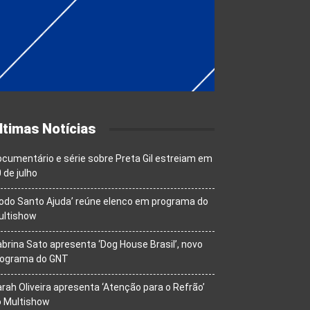
ltimas Notícias
cumentário e série sobre Preta Gil estreiam em
 de julho
odo Santo Ajuda’ reúne elenco em programa do
ultishow
brina Sato apresenta ‘Dog House Brasil’, novo
rograma do GNT
rah Oliveira apresenta ‘Atenção para o Refrão’
o Multishow