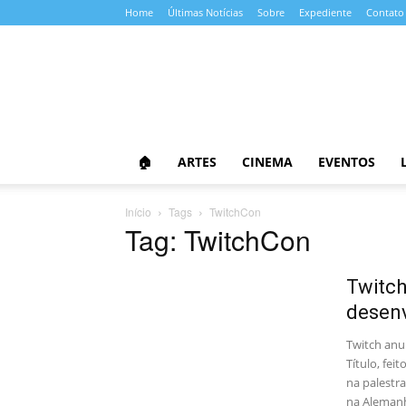
Home
Últimas Notícias
Sobre
Expediente
Contato
Almanaque
da
Cultura
🏠
ARTES
CINEMA
EVENTOS
Início
Tags
TwitchCon
Tag: TwitchCon
Twitch
desenv
Twitch anun
Título, fei
na palestra
na Aleman