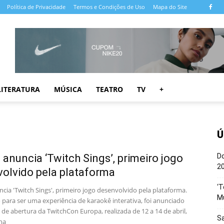
Política de Privacidade
Termos e Condições de Uso
Mapa do Site
LITERATURA
MÚSICA
TEATRO
TV
+
Ú
 anuncia ‘Twitch Sings’, primeiro jogo
Do
20
olvido pela plataforma
‘T
cia 'Twitch Sings', primeiro jogo desenvolvido pela plataforma.
M
to para ser uma experiência de karaokê interativa, foi anunciado
 de abertura da TwitchCon Europa, realizada de 12 a 14 de abril,
Sa
ha