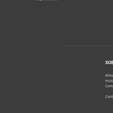
SO
Alma
músi
Comu
Cont