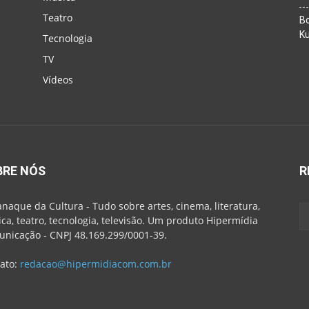
Teatro
Bo
K
Tecnologia
TV
Vídeos
BRE NÓS
R
naque da Cultura - Tudo sobre artes, cinema, literatura,
ca, teatro, tecnologia, televisão. Um produto Hipermídia
nicação - CNPJ 48.169.299/0001-39.
ato:
redacao@hipermidiacom.com.br