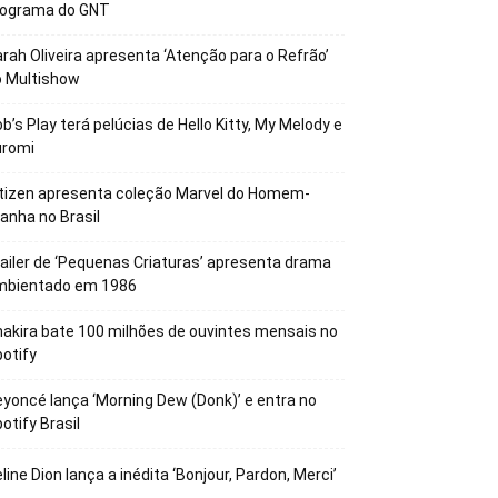
rograma do GNT
rah Oliveira apresenta ‘Atenção para o Refrão’
o Multishow
b’s Play terá pelúcias de Hello Kitty, My Melody e
uromi
tizen apresenta coleção Marvel do Homem-
anha no Brasil
ailer de ‘Pequenas Criaturas’ apresenta drama
mbientado em 1986
akira bate 100 milhões de ouvintes mensais no
otify
yoncé lança ‘Morning Dew (Donk)’ e entra no
otify Brasil
line Dion lança a inédita ‘Bonjour, Pardon, Merci’