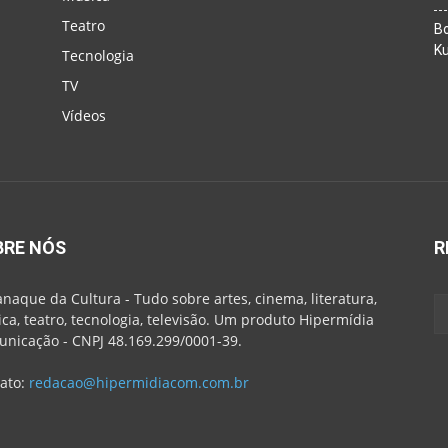
Teatro
Bo
K
Tecnologia
TV
Vídeos
BRE NÓS
R
naque da Cultura - Tudo sobre artes, cinema, literatura,
ca, teatro, tecnologia, televisão. Um produto Hipermídia
nicação - CNPJ 48.169.299/0001-39.
ato:
redacao@hipermidiacom.com.br