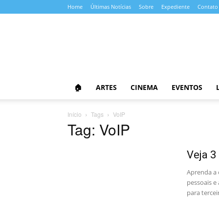
Home
Últimas Notícias
Sobre
Expediente
Contato
Almanaque
da
Cultura
🏠
ARTES
CINEMA
EVENTOS
Início
Tags
VoIP
Tag: VoIP
Veja 3
Aprenda a 
pessoais e
para tercei