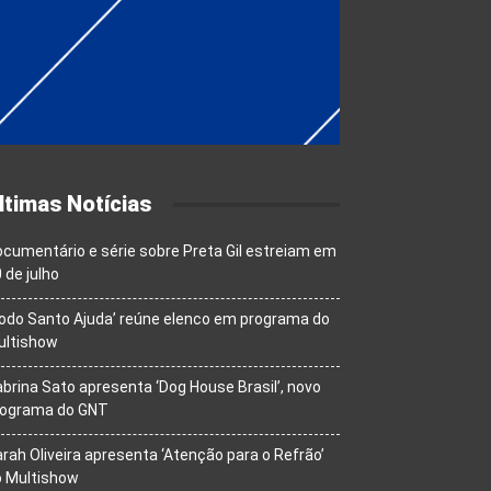
ltimas Notícias
cumentário e série sobre Preta Gil estreiam em
 de julho
odo Santo Ajuda’ reúne elenco em programa do
ultishow
brina Sato apresenta ‘Dog House Brasil’, novo
rograma do GNT
rah Oliveira apresenta ‘Atenção para o Refrão’
o Multishow