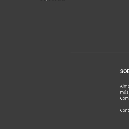
SO
Alma
músi
Comu
Cont