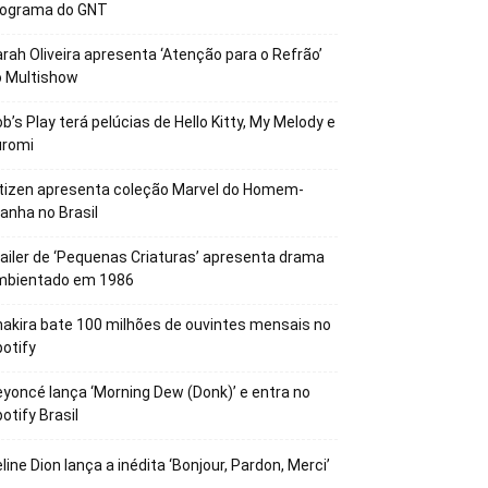
rograma do GNT
rah Oliveira apresenta ‘Atenção para o Refrão’
o Multishow
b’s Play terá pelúcias de Hello Kitty, My Melody e
uromi
tizen apresenta coleção Marvel do Homem-
anha no Brasil
ailer de ‘Pequenas Criaturas’ apresenta drama
mbientado em 1986
akira bate 100 milhões de ouvintes mensais no
otify
yoncé lança ‘Morning Dew (Donk)’ e entra no
otify Brasil
line Dion lança a inédita ‘Bonjour, Pardon, Merci’