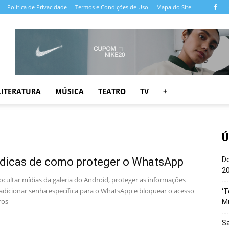
Política de Privacidade
Termos e Condições de Uso
Mapa do Site
LITERATURA
MÚSICA
TEATRO
TV
+
Ú
 dicas de como proteger o WhatsApp
Do
20
ocultar mídias da galeria do Android, proteger as informações
 adicionar senha específica para o WhatsApp e bloquear o acesso
‘T
ros
M
Sa