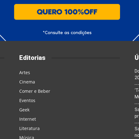
Editorias
Ú
Do
Artes
20
Cinema
‘T
Comer e Beber
M
Eventos
Geek
Sa
p
Internet
Literatura
Sa
n
Música