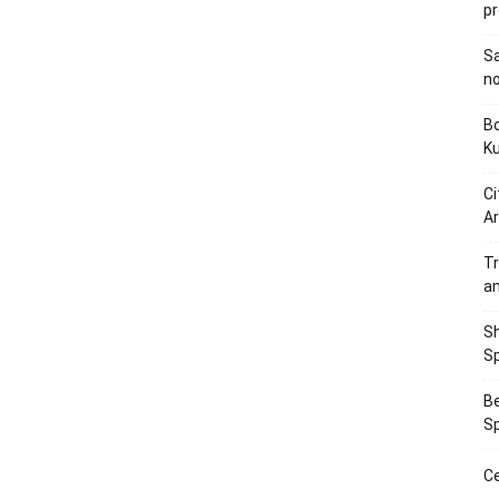
p
Sa
n
Bo
K
Ci
Ar
Tr
a
Sh
Sp
Be
Sp
Ce