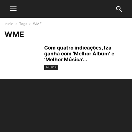
Início
Tags
WME
WME
Com quatro indicações, Iza
ganha com ‘Melhor Álbum’ e
‘Melhor Música’...
MÚSICA