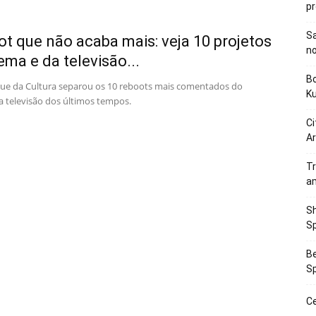
p
Sa
ot que não acaba mais: veja 10 projetos
n
ema e da televisão...
Bo
e da Cultura separou os 10 reboots mais comentados do
K
a televisão dos últimos tempos.
Ci
Ar
Tr
a
Sh
Sp
Be
Sp
Ce