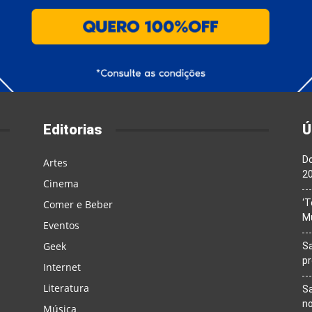
Editorias
Ú
Do
Artes
20
Cinema
‘T
Comer e Beber
M
Eventos
Geek
Sa
p
Internet
Literatura
Sa
n
Música