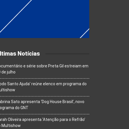
ltimas Notícias
cumentário e série sobre Preta Gil estreiam em
 de julho
odo Santo Ajuda’ reúne elenco em programa do
ultishow
brina Sato apresenta ‘Dog House Brasil’, novo
rograma do GNT
rah Oliveira apresenta ‘Atenção para o Refrão’
o Multishow