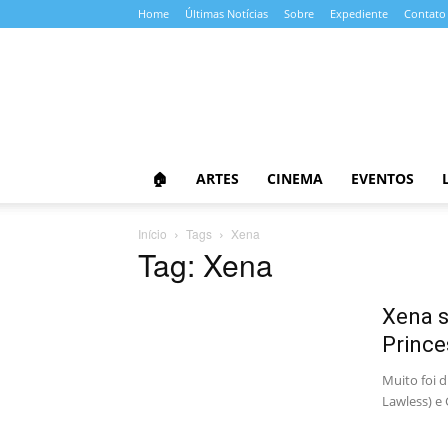
Home
Últimas Notícias
Sobre
Expediente
Contato
Almanaque
da
Cultura
🏠
ARTES
CINEMA
EVENTOS
Início
Tags
Xena
Tag: Xena
Xena s
Prince
Muito foi d
Lawless) e 