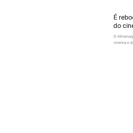
É rebo
do cin
O Almanaqu
cinema e d