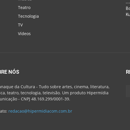
Teatro
Bo
K
Tecnologia
TV
Vídeos
BRE NÓS
R
naque da Cultura - Tudo sobre artes, cinema, literatura,
ca, teatro, tecnologia, televisão. Um produto Hipermídia
nicação - CNPJ 48.169.299/0001-39.
ato:
redacao@hipermidiacom.com.br