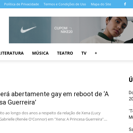
Política de Privacidade
Termos e Condições de Uso
Mapa do Site
LITERATURA
MÚSICA
TEATRO
TV
+
Ú
erá abertamente gay em reboot de ‘A
Do
20
sa Guerreira’
‘T
ito ao longo dos anos a respeito da relação de Xena (Lucy
M
Gabrielle (Renée O'Connor) em "Xena: A Princesa Guerreira"....
Sa