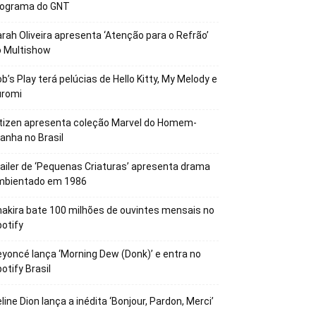
rograma do GNT
rah Oliveira apresenta ‘Atenção para o Refrão’
o Multishow
b’s Play terá pelúcias de Hello Kitty, My Melody e
uromi
tizen apresenta coleção Marvel do Homem-
anha no Brasil
ailer de ‘Pequenas Criaturas’ apresenta drama
mbientado em 1986
akira bate 100 milhões de ouvintes mensais no
otify
yoncé lança ‘Morning Dew (Donk)’ e entra no
otify Brasil
line Dion lança a inédita ‘Bonjour, Pardon, Merci’