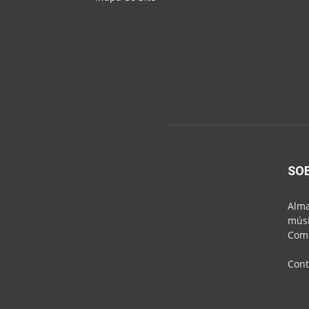
SO
Alma
músi
Comu
Cont