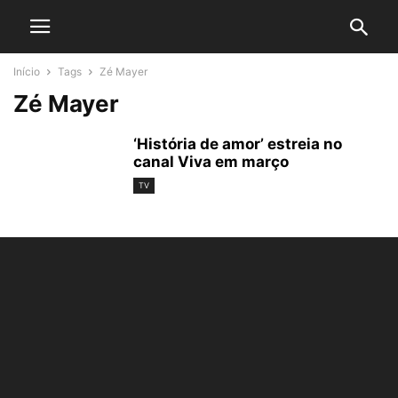
Início
Tags
Zé Mayer
Zé Mayer
‘História de amor’ estreia no
canal Viva em março
TV