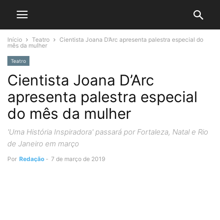
Início
Teatro
Cientista Joana D’Arc apresenta palestra especial do
mês da mulher
Teatro
Cientista Joana D’Arc
apresenta palestra especial
do mês da mulher
'Uma História Inspiradora' passará por Fortaleza, Natal e Rio
de Janeiro em março
Por
Redação
-
7 de março de 2019