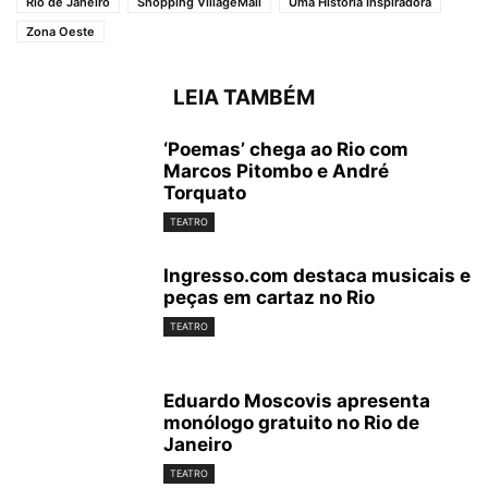
Rio de Janeiro
Shopping VillageMall
Uma História Inspiradora
Zona Oeste
LEIA TAMBÉM
‘Poemas’ chega ao Rio com
Marcos Pitombo e André
Torquato
TEATRO
Ingresso.com destaca musicais e
peças em cartaz no Rio
TEATRO
Eduardo Moscovis apresenta
monólogo gratuito no Rio de
Janeiro
TEATRO