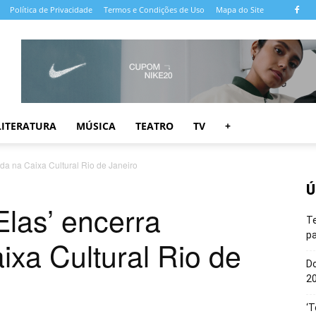
Política de Privacidade
Termos e Condições de Uso
Mapa do Site
LITERATURA
MÚSICA
TEATRO
TV
+
da na Caixa Cultural Rio de Janeiro
Ú
Elas’ encerra
T
pa
xa Cultural Rio de
Do
20
‘T