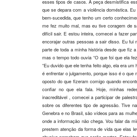
esses tipos de casos. A peça desmistifica es
que se depara com a violência doméstica. E
bem-sucedida, que tenho um certo conhecimen
me fez muito mal, mas eu tive coragem de sai
difícil sair. E estou inteira, comecei a fazer 
encorajar outras pessoas a sair disso. Eu fui
parte de toda a minha história desde que fiz 
mas o tempo todo ouvia “O que foi que ela fez?
“Eu duvido que ele tenha feito algo, ela era u
é enfrentar o julgamento, porque isso é o que
oposto do que fizeram comigo quando encontr
confiar no que ela fala. Hoje, minhas red
inacreditável , comecei a participar de palestr
sobre os diferentes tipo de agressão. Tive 
Genebra e no Brasil, são vídeos para as mul
onde a informação não chega. Vou falar da mi
prestem atenção da forma de vida que elas l
abusivo percebam que serão mortas. Estou fa