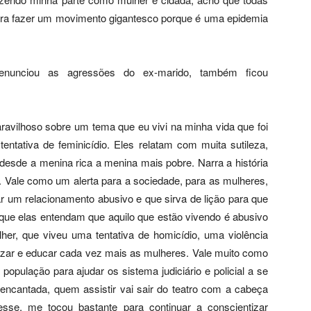
ara fazer um movimento gigantesco porque é uma epidemia
denunciou as agressões do ex-marido, também ficou
ravilhoso sobre um tema que eu vivi na minha vida que foi
entativa de feminicídio. Eles relatam com muita sutileza,
desde a menina rica a menina mais pobre. Narra a história
s. Vale como um alerta para a sociedade, para as mulheres,
ar um relacionamento abusivo e que sirva de lição para que
ue elas entendam que aquilo que estão vivendo é abusivo
her, que viveu uma tentativa de homicídio, uma violência
izar e educar cada vez mais as mulheres. Vale muito como
opulação para ajudar os sistema judiciário e policial a se
 encantada, quem assistir vai sair do teatro com a cabeça
sse, me tocou bastante para continuar a conscientizar