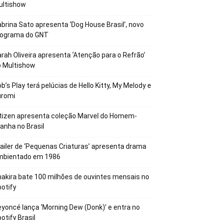
ultishow
brina Sato apresenta ‘Dog House Brasil’, novo
rograma do GNT
rah Oliveira apresenta ‘Atenção para o Refrão’
o Multishow
b’s Play terá pelúcias de Hello Kitty, My Melody e
uromi
tizen apresenta coleção Marvel do Homem-
anha no Brasil
ailer de ‘Pequenas Criaturas’ apresenta drama
mbientado em 1986
akira bate 100 milhões de ouvintes mensais no
otify
yoncé lança ‘Morning Dew (Donk)’ e entra no
otify Brasil