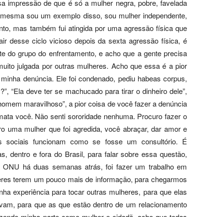
sa impressão de que é só a mulher negra, pobre, favelada
u mesma sou um exemplo disso, sou mulher independente,
to, mas também fui atingida por uma agressão física que
r desse ciclo vicioso depois da sexta agressão física, é
parte do grupo do enfrentamento, e acho que a gente precisa
 muito julgada por outras mulheres. Acho que essa é a pior
a minha denúncia. Ele foi condenado, pediu habeas corpus,
”, “Ela deve ter se machucado para tirar o dinheiro dele”,
m homem maravilhoso”, a pior coisa de você fazer a denúncia
 mata você. Não senti sororidade nenhuma. Procuro fazer o
o uma mulher que foi agredida, você abraçar, dar amor e
es sociais funcionam como se fosse um consultório. É
as, dentro e fora do Brasil, para falar sobre essa questão,
na ONU há duas semanas atrás, foi fazer um trabalho em
heres terem um pouco mais de informação, para chegarmos
nha experiência para tocar outras mulheres, para que elas
evam, para que as que estão dentro de um relacionamento
zendo minha parte como mulher e cidadã, acho que todas