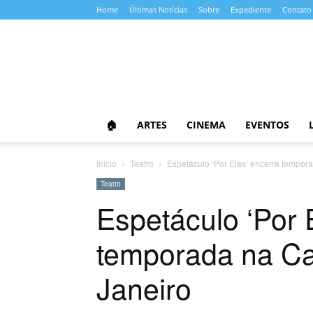
Home
Últimas Notícias
Sobre
Expediente
Contato
Almanaque
da
Cultura
🏠
ARTES
CINEMA
EVENTOS
Início
Teatro
Espetáculo ‘Por Elas’ encerra tempora
Teatro
Espetáculo ‘Por 
temporada na Cai
Janeiro