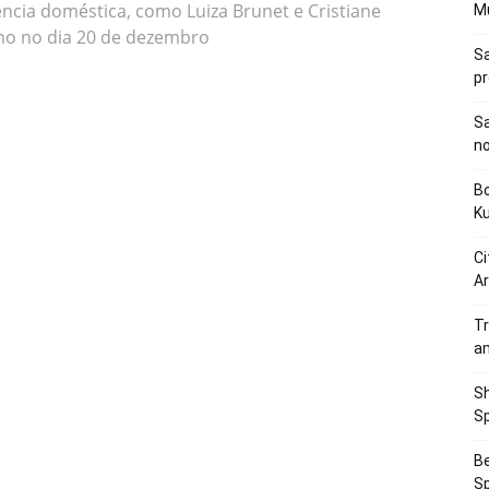
lência doméstica, como Luiza Brunet e Cristiane
M
no no dia 20 de dezembro
Sa
p
Sa
n
Bo
K
Ci
Ar
Tr
a
Sh
Sp
Be
Sp