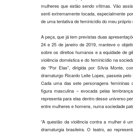
mulheres que estão sendo vítimas. Vão assist
senti extremamente tocada, especialmente porq
de uma tentativa de feminicídio do meu próprio 
A peça, que já tem previstas duas apresentaçõe
24 e 25 de janeiro de 2019, manteve o objeti
sobre os direitos humanos e a equidade de g
violência doméstica e do feminicídio na socieda
de “Por Elas”, dirigida por Sílvia Monte, 
dramaturgo Ricardo Leite Lopes, passeia pelo
Cada uma das sete personagens femininas car
figura masculina – evocada pelas lembran
representa para elas dentro desse universo pe
entre mulheres e homens, numa sociedade patr
“A questão da violência contra a mulher é 
dramaturgia brasileira. O teatro, ao represe