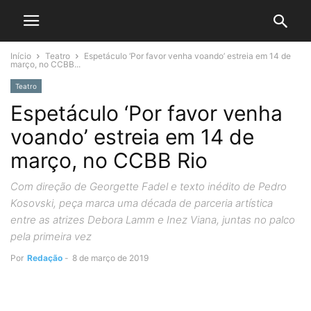
Início
Teatro
Espetáculo ‘Por favor venha voando’ estreia em 14 de
março, no CCBB...
Teatro
Espetáculo ‘Por favor venha
voando’ estreia em 14 de
março, no CCBB Rio
Com direção de Georgette Fadel e texto inédito de Pedro
Kosovski, peça marca uma década de parceria artística
entre as atrizes Debora Lamm e Inez Viana, juntas no palco
pela primeira vez
Por
Redação
-
8 de março de 2019