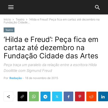
Início
Teatro
‘Hilda e Freud’: Peça fica em cartaz até dezembro na
Fundação Cidade...
Teatro
‘Hilda e Freud’: Peça fica em
cartaz até dezembro na
Fundação Cidade das Artes
Peça traça um paralelo da relação entre a escritora Hilda
Doolittle com Sigmund Freud
Por
Redação
-
18 de novembro de 2015