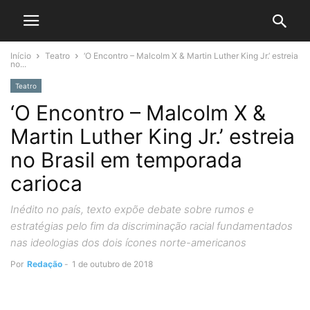
Início
Teatro
‘O Encontro – Malcolm X & Martin Luther King Jr.’ estreia
no...
Teatro
‘O Encontro – Malcolm X &
Martin Luther King Jr.’ estreia
no Brasil em temporada
carioca
Inédito no país, texto expõe debate sobre rumos e
estratégias pelo fim da discriminação racial fundamentados
nas ideologias dos dois ícones norte-americanos
Por
Redação
-
1 de outubro de 2018