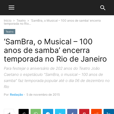
Início
Teatro
‘SamBra, o Musical – 100 anos de samba’ encerra
temporada no Rio...
Teatro
‘SamBra, o Musical – 100
anos de samba’ encerra
temporada no Rio de Janeiro
Para festejar o aniversário de 202 anos do Teatro João
Caetano o espetáculo "SamBra, o musical – 100 anos de
samba" faz temporada popular até o dia 06 de dezembro no
Rio
Por
Redação
-
5 de novembro de 2015