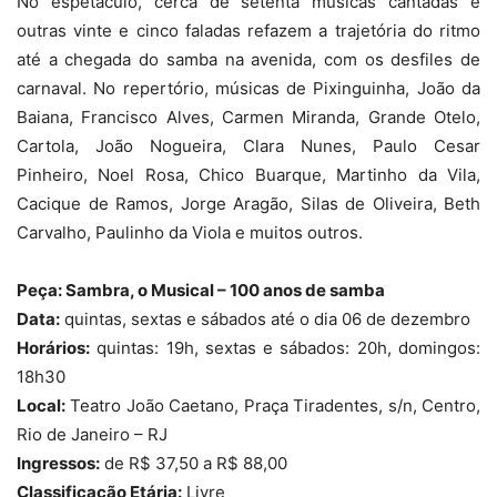
No espetáculo, cerca de setenta músicas cantadas e
outras vinte e cinco faladas refazem a trajetória do ritmo
até a chegada do samba na avenida, com os desfiles de
carnaval. No repertório, músicas de Pixinguinha, João da
Baiana, Francisco Alves, Carmen Miranda, Grande Otelo,
Cartola, João Nogueira, Clara Nunes, Paulo Cesar
Pinheiro, Noel Rosa, Chico Buarque, Martinho da Vila,
Cacique de Ramos, Jorge Aragão, Silas de Oliveira, Beth
Carvalho, Paulinho da Viola e muitos outros.
Peça: Sambra, o Musical – 100 anos de samba
Data:
quintas, sextas e sábados até o dia 06 de dezembro
Horários:
quintas: 19h, sextas e sábados: 20h, domingos:
18h30
Local:
Teatro João Caetano, Praça Tiradentes, s/n, Centro,
Rio de Janeiro – RJ
Ingressos:
de R$ 37,50 a R$ 88,00
Classificação Etária:
Livre