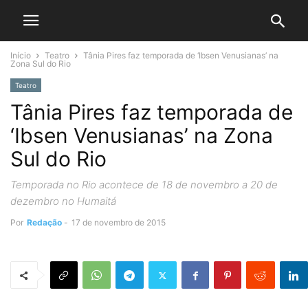
Início
Teatro
Tânia Pires faz temporada de ‘Ibsen Venusianas’ na
Zona Sul do Rio
Teatro
Tânia Pires faz temporada de
‘Ibsen Venusianas’ na Zona
Sul do Rio
Temporada no Rio acontece de 18 de novembro a 20 de
dezembro no Humaitá
Por
Redação
-
17 de novembro de 2015