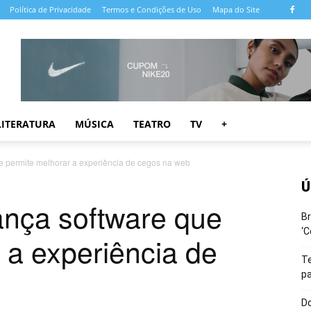
Política de Privacidade
Termos e Condições de Uso
Mapa do Site
LITERATURA
MÚSICA
TEATRO
TV
+
 permite melhorar a experiência de cegos na web
Ú
nça software que
Br
‘C
 a experiência de
T
pa
Do