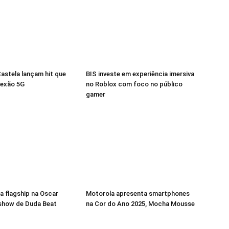
Castela lançam hit que
BIS investe em experiência imersiva
nexão 5G
no Roblox com foco no público
gamer
a flagship na Oscar
Motorola apresenta smartphones
 show de Duda Beat
na Cor do Ano 2025, Mocha Mousse