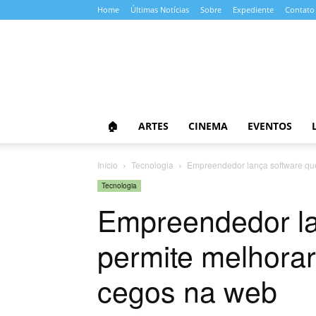
Home
Últimas Notícias
Sobre
Expediente
Contato
Almanaque
da
Cultura
🏠
ARTES
CINEMA
EVENTOS
Início
Tecnologia
Empreendedor lança software que
Tecnologia
Empreendedor la
permite melhorar
cegos na web