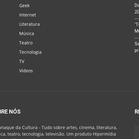
Geek
Do
20
Internet
Literatura
‘T
M
Música
Teatro
Sa
p
Tecnologia
TV
Vídeos
BRE NÓS
R
naque da Cultura - Tudo sobre artes, cinema, literatura,
ca, teatro, tecnologia, televisão. Um produto Hipermídia