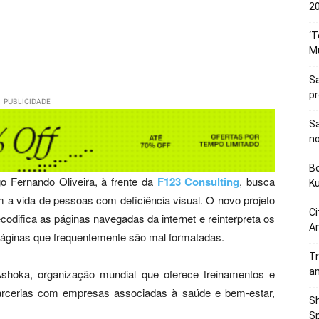
20
‘T
M
Sa
p
PUBLICIDADE
Sa
n
Bo
go Fernando Oliveira, à frente da
F123 Consulting
, busca
K
m a vida de pessoas com deficiência visual. O novo projeto
Ci
odifica as páginas navegadas da internet e reinterpreta os
Ar
páginas que frequentemente são mal formatadas.
Tr
a
Ashoka, organização mundial que oferece treinamentos e
arcerias com empresas associadas à saúde e bem-estar,
Sh
Sp