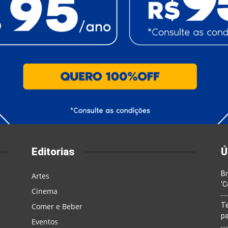
Editorias
Ú
Br
Artes
‘C
Cinema
T
Comer e Beber
pa
Eventos