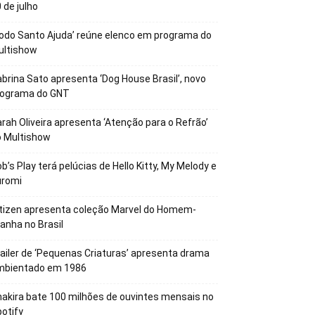
 de julho
odo Santo Ajuda’ reúne elenco em programa do
ultishow
brina Sato apresenta ‘Dog House Brasil’, novo
rograma do GNT
rah Oliveira apresenta ‘Atenção para o Refrão’
o Multishow
b’s Play terá pelúcias de Hello Kitty, My Melody e
uromi
tizen apresenta coleção Marvel do Homem-
anha no Brasil
ailer de ‘Pequenas Criaturas’ apresenta drama
mbientado em 1986
akira bate 100 milhões de ouvintes mensais no
otify