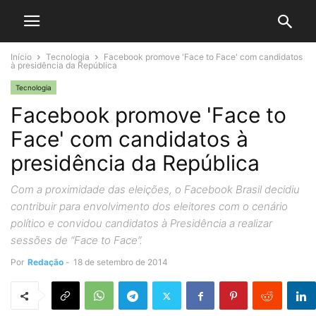
Início
Tecnologia
Facebook promove 'Face to Face' com candidatos
à presidência da República
Tecnologia
Facebook promove 'Face to
Face' com candidatos à
presidência da República
Com a proximidade das eleições, o Facebook Brasil decidiu
contribuir para envolvimento dos eleitores com o cenário
político e convidou candidatos à Presidência a realizar
sessões de “Face to Face”.
Por
Redação
-
18 de setembro de 2014