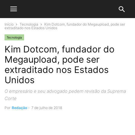
Início
Tecnologia
Kim Dotcom, fundador do Megaupload, pode ser
extraditado nos Estados Unidos
Tecnologia
Kim Dotcom, fundador do
Megaupload, pode ser
extraditado nos Estados
Unidos
O empresário e seu advogado pedem revisão da Suprema
Corte
Por
Redação
-
7 de julho de 2018