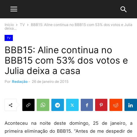
Início
TV
BBB15: Aline continua no BBB15 com 53% dos votos e Julia
deixa...
TV
BBB15: Aline continua no
BBB15 com 53% dos votos e
Julia deixa a casa
Por
Redação
-
26 de janeiro de 2015
Aconteceu na noite deste domingo, 25 de janeiro, a
primeira eliminação do BBB15. “Antes de me despedir de