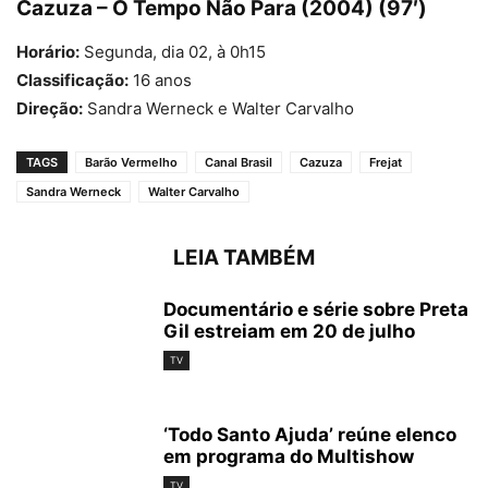
Cazuza – O Tempo Não Para (2004) (97′)
Horário:
Segunda, dia 02, à 0h15
Classificação:
16 anos
Direção:
Sandra Werneck e Walter Carvalho
TAGS
Barão Vermelho
Canal Brasil
Cazuza
Frejat
Sandra Werneck
Walter Carvalho
LEIA TAMBÉM
Documentário e série sobre Preta
Gil estreiam em 20 de julho
TV
‘Todo Santo Ajuda’ reúne elenco
em programa do Multishow
TV