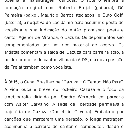
boemia e malandragem cariocas. O roteiro lembra a
formação original com Roberto Frejat (guitarra), Dé
Palmeira (baixo), Maurício Barros (teclados) e Guto Goffi
(bateria), a negativa de Léo Jaime para assumir o posto de
vocalista e sua indicação do então promissor poeta e
cantor Agenor de Miranda, o Cazuza. Os depoimentos são
complementados por um rico material de acervo. Os
artistas comentam a saída de Cazuza para carreira solo, a
posterior morte do cantor, vítima da AIDS, e a nova posição
de Frejat também como vocalista.
À 0h15, o Canal Brasil exibe “Cazuza – O Tempo Não Para”.
A vida louca e breve do rockeiro Cazuza é o foco da
cinebiografia dirigida por Sandra Werneck em parceria
com Walter Carvalho. A sede de liberdade permeava a
trajetória de Cazuza (Daniel de Oliveira). Embalado por
canções que marcaram uma geração, o longa-metragem
acompanha a carreira do cantor e compositor, desde o