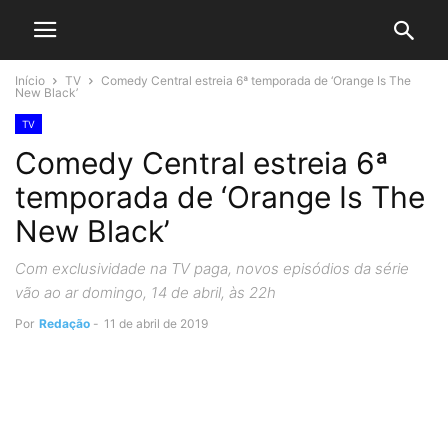
Início
TV
Comedy Central estreia 6ª temporada de ‘Orange Is The
New Black’
TV
Comedy Central estreia 6ª
temporada de ‘Orange Is The
New Black’
Com exclusividade na TV paga, novos episódios da série
vão ao ar domingo, 14 de abril, às 22h
Por
Redação
-
11 de abril de 2019