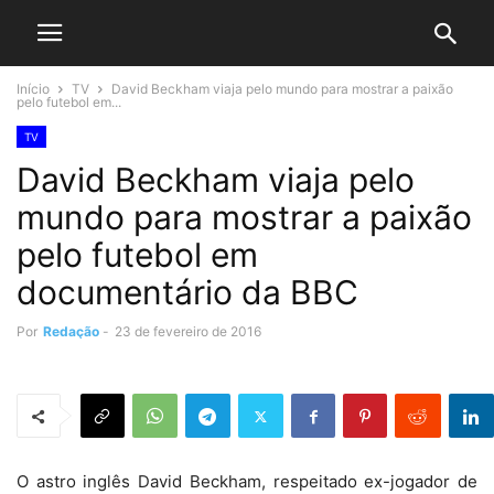
Início
TV
David Beckham viaja pelo mundo para mostrar a paixão
pelo futebol em...
TV
David Beckham viaja pelo
mundo para mostrar a paixão
pelo futebol em
documentário da BBC
Por
Redação
-
23 de fevereiro de 2016
O astro inglês David Beckham, respeitado ex-jogador de