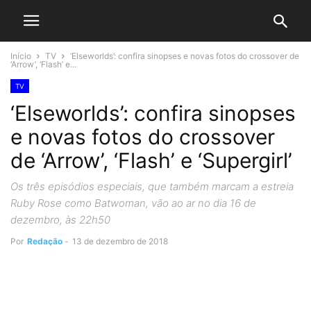
Início
TV
‘Elseworlds’: confira sinopses e novas fotos do crossover de
‘Arrow’, ‘Flash’ e...
TV
‘Elseworlds’: confira sinopses
e novas fotos do crossover
de ‘Arrow’, ‘Flash’ e ‘Supergirl’
Os três episódios especiais, que também marcam a estreia
Ruby Rose como Batwoman, vão ao ar no dia 16 de
dezembro, às 22h50
Por
Redação
-
13 de dezembro de 2018