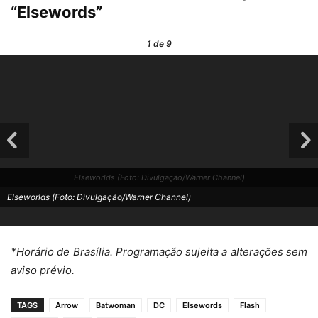
“Elsewords”
1
de 9
Elseworlds (Foto: Divulgação/Warner Channel)
Elseworlds (Foto: Divulgação/Warner Channel)
*Horário de Brasília. Programação sujeita a alterações sem
aviso prévio.
TAGS
Arrow
Batwoman
DC
Elsewords
Flash