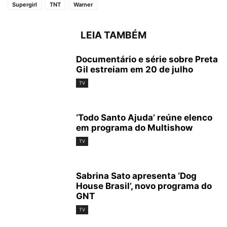
Supergirl
TNT
Warner
Elseworlds (Foto: Divulgação/Warner Channel)
LEIA TAMBÉM
Elseworlds (Foto: Divulgação/Warner Channel)
Documentário e série sobre Preta
Gil estreiam em 20 de julho
TV
‘Todo Santo Ajuda’ reúne elenco
em programa do Multishow
TV
Elseworlds (Foto: Divulgação/Warner Channel)
Elseworlds (Foto: Divulgação/Warner Channel)
Sabrina Sato apresenta ‘Dog
House Brasil’, novo programa do
GNT
TV