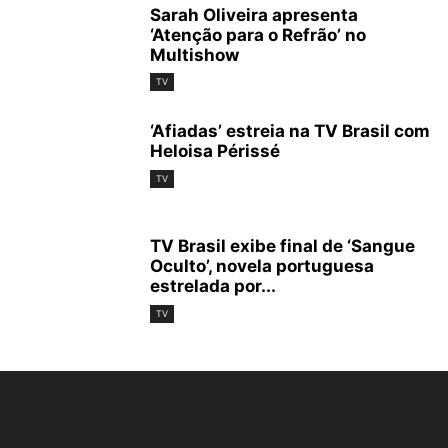
Sarah Oliveira apresenta
‘Atenção para o Refrão’ no
Multishow
Elseworlds (Foto: Divulgação/Warner Channel)
TV
Elseworlds (Foto: Divulgação/Warner Channel)
‘Afiadas’ estreia na TV Brasil com
Heloisa Périssé
TV
TV Brasil exibe final de ‘Sangue
Oculto’, novela portuguesa
estrelada por...
Elseworlds (Foto: Divulgação/Warner Channel)
TV
Elseworlds (Foto: Divulgação/Warner Channel)