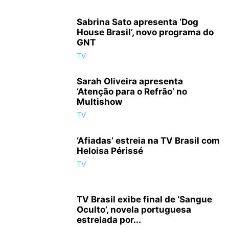
Sabrina Sato apresenta ‘Dog
House Brasil’, novo programa do
GNT
Especial de 'Ducktales - Os Caçadores de Aventuras' tem estreia multiplaforma
TV
em fevereiro
Sarah Oliveira apresenta
‘Atenção para o Refrão’ no
Multishow
TV
‘Afiadas’ estreia na TV Brasil com
Heloisa Périssé
TV
Especial de 'Ducktales - Os Caçadores de Aventuras' tem estreia multiplaforma
em fevereiro
TV Brasil exibe final de ‘Sangue
Oculto’, novela portuguesa
estrelada por...