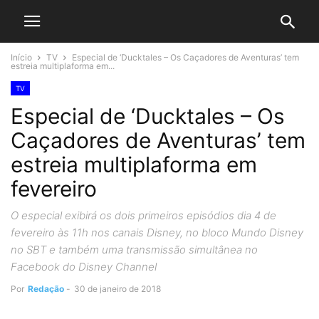
Início
TV
Especial de ‘Ducktales – Os Caçadores de Aventuras’ tem
estreia multiplaforma em...
TV
Especial de ‘Ducktales – Os
Caçadores de Aventuras’ tem
estreia multiplaforma em
fevereiro
O especial exibirá os dois primeiros episódios dia 4 de
fevereiro às 11h nos canais Disney, no bloco Mundo Disney
no SBT e também uma transmissão simultânea no
Facebook do Disney Channel
Por
Redação
-
30 de janeiro de 2018