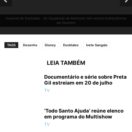
Especial de 'Ducktales - Os Caçadores de Aventuras' tem estreia multiplaforma
em fevereiro
TAGS
Desenho
Disney
Ducktales
Ivete Sangalo
LEIA TAMBÉM
Documentário e série sobre Preta
Gil estreiam em 20 de julho
Especial de 'Ducktales - Os Caçadores de Aventuras' tem estreia multiplaforma
TV
em fevereiro
‘Todo Santo Ajuda’ reúne elenco
em programa do Multishow
TV