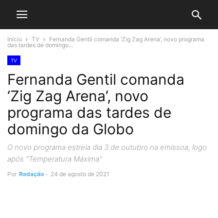
Início
TV
Fernanda Gentil comanda ‘Zig Zag Arena’, novo programa
das tardes de domingo...
TV
Fernanda Gentil comanda
‘Zig Zag Arena’, novo
programa das tardes de
domingo da Globo
O novo programa estreia dia 3 de outubro na emissoa, logo
após "Temperatura Máxima"
Por
Redação
-
24 de agosto de 2021