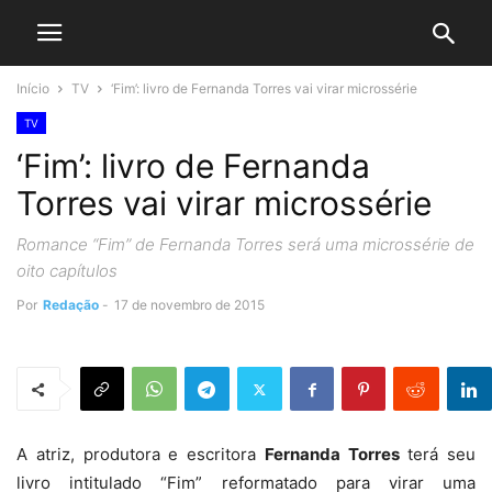
Início
TV
‘Fim’: livro de Fernanda Torres vai virar microssérie
TV
‘Fim’: livro de Fernanda
Torres vai virar microssérie
Romance “Fim” de Fernanda Torres será uma microssérie de
oito capítulos
Por
Redação
-
17 de novembro de 2015
A atriz, produtora e escritora
Fernanda Torres
terá seu
livro intitulado “Fim” reformatado para virar uma