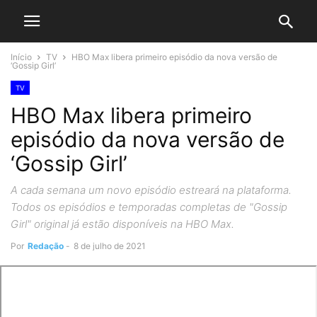
Início
TV
HBO Max libera primeiro episódio da nova versão de
‘Gossip Girl’
TV
HBO Max libera primeiro
episódio da nova versão de
‘Gossip Girl’
A cada semana um novo episódio estreará na plataforma.
Todos os episódios e temporadas completas de "Gossip
Girl" original já estão disponíveis na HBO Max.
Por
Redação
-
8 de julho de 2021