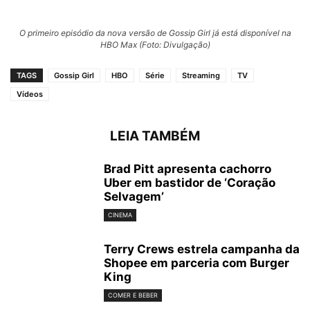
O primeiro episódio da nova versão de Gossip Girl já está disponível na
HBO Max (Foto: Divulgação)
TAGS
Gossip Girl
HBO
Série
Streaming
TV
Vídeos
LEIA TAMBÉM
Brad Pitt apresenta cachorro
Uber em bastidor de ‘Coração
Selvagem’
CINEMA
Terry Crews estrela campanha da
Shopee em parceria com Burger
King
COMER E BEBER