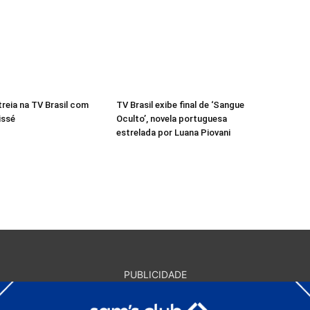
treia na TV Brasil com
TV Brasil exibe final de ‘Sangue
issé
Oculto’, novela portuguesa
estrelada por Luana Piovani
PUBLICIDADE