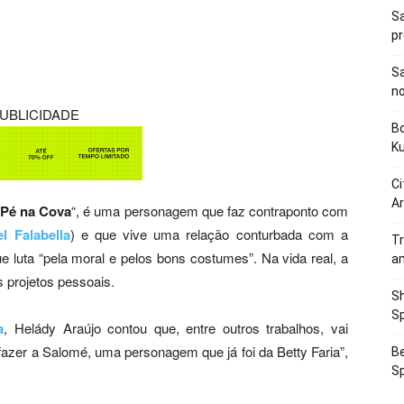
Sa
p
Sa
n
UBLICIDADE
Bo
K
Ci
Ar
“
Pé na Cova
“, é uma personagem que faz contraponto com
l Falabella
) e que vive uma relação conturbada com a
Tr
 luta “pela moral e pelos bons costumes”. Na vida real, a
a
s projetos pessoais.
Sh
Sp
a
, Helády Araújo contou que, entre outros trabalhos, vai
azer a Salomé, uma personagem que já foi da Betty Faria”,
Be
Sp