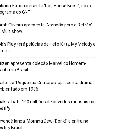
brina Sato apresenta ‘Dog House Brasil’, novo
rograma do GNT
rah Oliveira apresenta ‘Atenção para o Refrão’
o Multishow
b’s Play terá pelúcias de Hello Kitty, My Melody e
uromi
tizen apresenta coleção Marvel do Homem-
anha no Brasil
ailer de ‘Pequenas Criaturas’ apresenta drama
mbientado em 1986
akira bate 100 milhões de ouvintes mensais no
otify
yoncé lança ‘Morning Dew (Donk)’ e entra no
otify Brasil