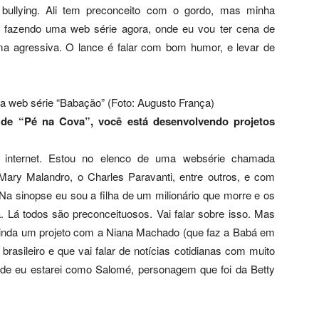
bullying. Ali tem preconceito com o gordo, mas minha
fazendo uma web série agora, onde eu vou ter cena de
rma agressiva. O lance é falar com bom humor, e levar de
 da web série “Babação” (Foto: Augusto França)
de “Pé na Cova”, você está desenvolvendo projetos
 internet. Estou no elenco de uma websérie chamada
ary Malandro, o Charles Paravanti, entre outros, e com
 Na sinopse eu sou a filha de um milionário que morre e os
 Lá todos são preconceituosos. Vai falar sobre isso. Mas
ainda um projeto com a Niana Machado (que faz a Babá em
rasileiro e que vai falar de notícias cotidianas com muito
onde eu estarei como Salomé, personagem que foi da Betty