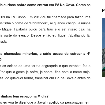
ria curiosa sobre como entrou em Pé Na Cova. Como se
P
2009 na TV Globo. Em 2012 eu fui chamada para fazer uma
que tinha o nome de “Pobrebook”, aí quando chegou a minha
iguel Falabella pulou para trás e o set inteiro caiu na
 parte do elenco. Desde então eu fiquei trabalhando lá,
rada.
 chamadas minorias, a série acaba de estrear a 4ª
o?
a as coisas de uma forma engraçada e que também faz a
r que a gente já sofre, já chora, fica com o nome sujo,
Mas, de qualquer forma, trabalhar em Pé-na-Cova é antes de
rdinhas têm espaço na Mídia?
s eu vou te dizer que a Javali (apelido da personagem em