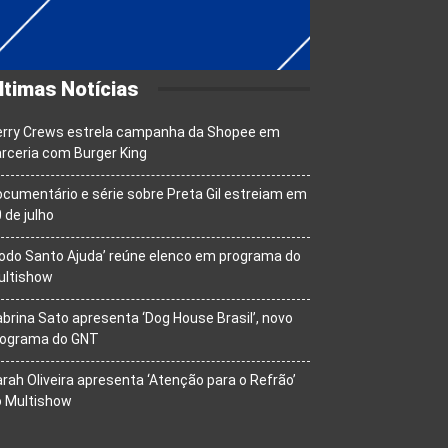
ltimas Notícias
erry Crews estrela campanha da Shopee em
rceria com Burger King
cumentário e série sobre Preta Gil estreiam em
 de julho
odo Santo Ajuda’ reúne elenco em programa do
ultishow
brina Sato apresenta ‘Dog House Brasil’, novo
rograma do GNT
rah Oliveira apresenta ‘Atenção para o Refrão’
o Multishow