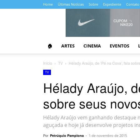
Home
Últimas Notícias
Sobre
Expediente
Contato
Almanaque
da
Cultura
🏠
ARTES
CINEMA
EVENTOS
Início
TV
Hélady Araújo, de ‘Pé na Cova’, fala sobr
TV
Hélady Araújo, de
sobre seus novos
Hélady Araújo vem ganhando destaque na 
aguçada e hoje já desenvolve projetos 
Por
-
Petrúquio Pamplona
1 de novembro de 2015