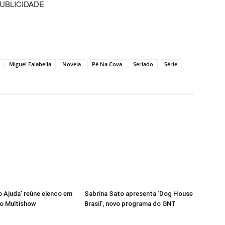
UBLICIDADE
Miguel Falabella
Novela
Pé Na Cova
Seriado
Série
 Ajuda’ reúne elenco em
Sabrina Sato apresenta ‘Dog House
o Multishow
Brasil’, novo programa do GNT