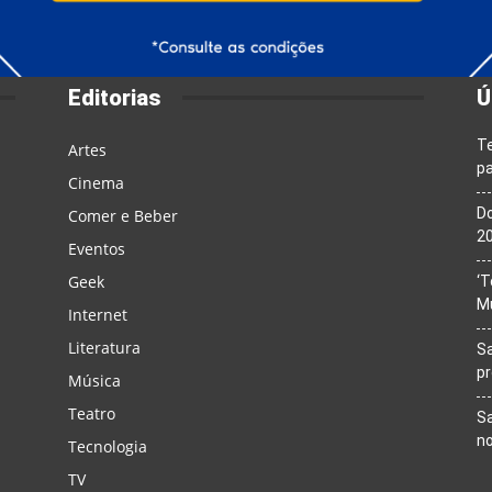
Editorias
Ú
T
Artes
pa
Cinema
Do
Comer e Beber
20
Eventos
Geek
‘T
M
Internet
Literatura
Sa
p
Música
Teatro
Sa
n
Tecnologia
TV