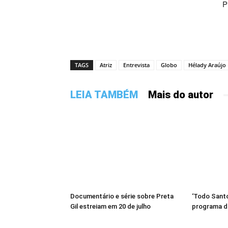
P
TAGS
Atriz
Entrevista
Globo
Hélady Araújo
LEIA TAMBÉM
Mais do autor
Documentário e série sobre Preta
‘Todo Santo
Gil estreiam em 20 de julho
programa d