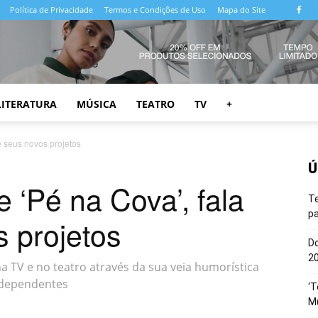
Política de Privacidade
Termos e Condições de Uso
Mapa do Site
LITERATURA
MÚSICA
TEATRO
TV
+
e seus novos projetos
Ú
 ‘Pé na Cova’, fala
T
pa
 projetos
Do
20
TV e no teatro através da sua veia humorística
independentes
‘T
M