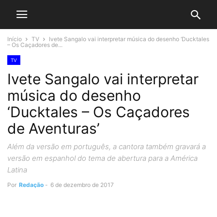
Início
TV
Ivete Sangalo vai interpretar música do desenho ‘Ducktales
– Os Caçadores de...
TV
Ivete Sangalo vai interpretar
música do desenho
‘Ducktales – Os Caçadores
de Aventuras’
Além da versão em português, a cantora também gravará a
versão em espanhol do tema de abertura para a América
Latina
Por
Redação
-
6 de dezembro de 2017